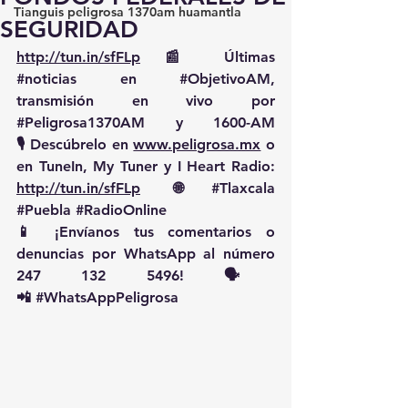
Tianguis peligrosa 1370am huamantla
SEGURIDAD
http://tun.in/sfFLp
 📰 Últimas 
#noticias
 en 
#ObjetivoAM
, 
transmisión en vivo por 
#Peligrosa1370AM
 y 1600-AM
🎙️ Descúbrelo en 
www.peligrosa.mx
 o 
en TuneIn, My Tuner y I Heart Radio: 
http://tun.in/sfFLp
  🌐 
#Tlaxcala
#Puebla
#RadioOnline
📱 ¡Envíanos tus comentarios o 
denuncias por WhatsApp al número 
247 132 5496! 🗣️
📲 
#WhatsAppPeligrosa