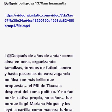
Tianguis peligrosa 1370am huamantla
🔥🎭
https://video.wixstatic.com/video/7da3ae_
67ffa38e24a64cc48260150a4663da82/480
p/mp4/file.mp4
! 😱Después de años de andar como 
alma en pena, organizando 
tamalizas, torneos de futbol llanero 
y hasta pasarelas de extravagancia 
política con más brillo que 
propuesta… el PRI de Tlaxcala 
despertó del coma político. Y no fue 
por iniciativa propia, no señor… fue 
porque llegó Mariana Moguel y les 
leyó la cartilla como maestra furiosa 