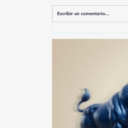
Escribir un comentario...
🚨🚔 CAPTURAN EN PUEBLA
A PRESUNTO
RESPONSABLE DE LA
DESAPARICIÓN DE UN
HOMBRE DE SAN PABLO
DEL MONTE ⚖️🔍