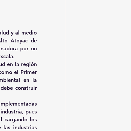
lud y al medio 
lto Atoyac de 
inadora por un 
xcala.
d en la región 
como el Primer 
biental en la 
debe construir 
implementadas 
ndustria, pues 
d cargando los 
las industrias 