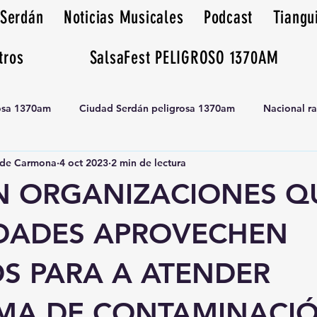
 Serdán
Noticias Musicales
Podcast
Tiangu
tros
SalsaFest PELIGROSO 1370AM
rosa 1370am
Ciudad Serdán peligrosa 1370am
Nacional r
de Carmona
4 oct 2023
2 min de lectura
Tianguis peligrosa 1370am huamantla
N ORGANIZACIONES Q
DADES APROVECHEN
OS PARA A ATENDER
MA DE CONTAMINACI