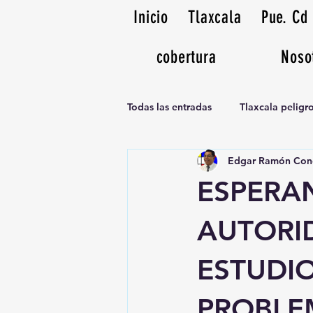
Inicio
Tlaxcala
Pue. Cd
cobertura
Noso
Todas las entradas
Tlaxcala pelig
Edgar Ramón Con
Noticias Musicales radio 1370am
ESPERA
AUTORI
ESTUDI
PROBLE