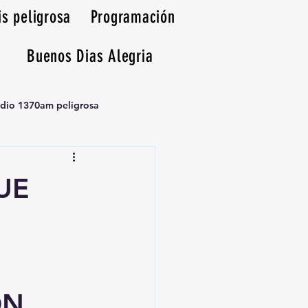
is peligrosa
Programación
Buenos Dias Alegria
adio 1370am peligrosa
UE
ÓN