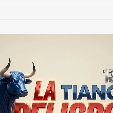
🚨🏛️ SECRETARIO DE
🚔
GOBIERNO ADMITE QUE
25 
TLAXCALA AÚN ENFRENTA
EN S
PROBLEMAS DE
SUP
SEGURIDAD ⚖️📊🚔
MILL