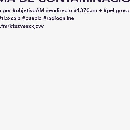
a por 
#objetivoAM
#endirecto
#1370am
 + 
#peligro
#tlaxcala
#puebla
#radioonline
o.fm/ktezveaxxjzvv