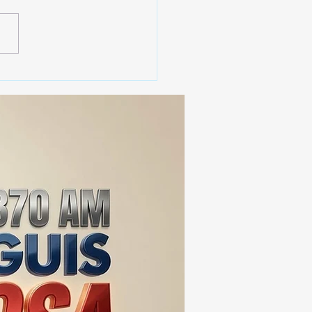
 SSC ASEGURA MÁS DE
MIL DOSIS DE DROGA
EIS MESES; SU VALOR
ERA LOS 100
ONES DE PESOS 💰⚖️🚨