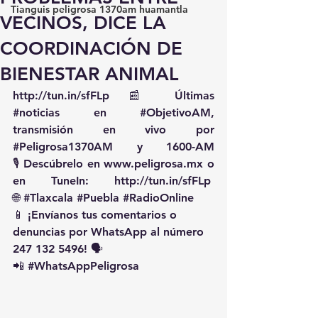
Tianguis peligrosa 1370am huamantla
VECINOS, DICE LA
COORDINACIÓN DE
BIENESTAR ANIMAL
http://tun.in/sfFLp
 📰 Últimas 
#noticias
 en 
#ObjetivoAM
, 
transmisión en vivo por 
#Peligrosa1370AM
 y 1600-AM
🎙️ Descúbrelo en 
www.peligrosa.mx
 o 
en TuneIn: 
http://tun.in/sfFLp
🌐 
#Tlaxcala
#Puebla
#RadioOnline
📱 ¡Envíanos tus comentarios o 
denuncias por WhatsApp al número 
247 132 5496! 🗣️
📲 
#WhatsAppPeligrosa