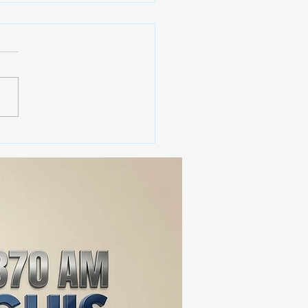
 SSC ASEGURA MÁS DE
MIL DOSIS DE DROGA
EIS MESES; SU VALOR
ERA LOS 100
ONES DE PESOS 💰⚖️🚨