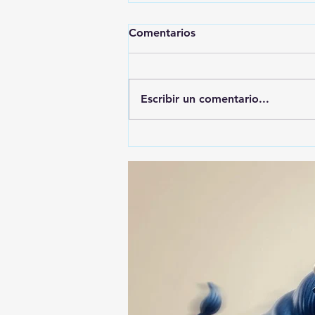
Comentarios
Escribir un comentario...
🚨🚔 CAPTURAN EN PUEBLA
A PRESUNTO
RESPONSABLE DE LA
DESAPARICIÓN DE UN
HOMBRE DE SAN PABLO
DEL MONTE ⚖️🔍