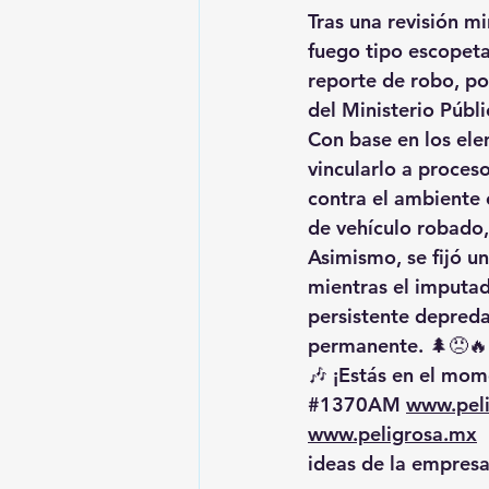
Tras una revisión mi
fuego tipo escopeta 
reporte de robo, po
del Ministerio Públ
Con base en los ele
vincularlo a proceso
contra el ambiente 
de vehículo robado,
Asimismo, se fijó u
mientras el imputad
persistente depredac
permanente. 🌲😠🔥
🎶 ¡Estás en el mome
#1370AM
www.pel
www.peligrosa.mx
 
ideas de la empresa