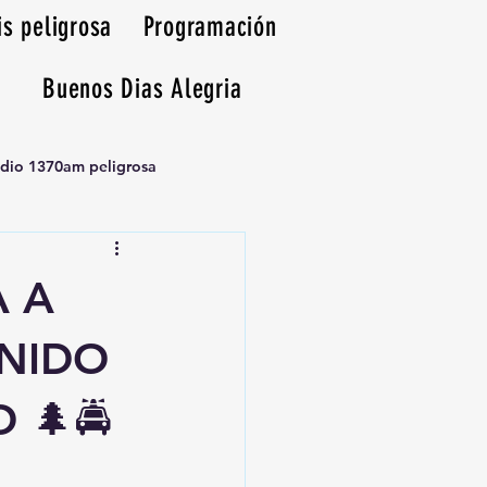
is peligrosa
Programación
Buenos Dias Alegria
adio 1370am peligrosa
A A
NIDO
 🌲🚔