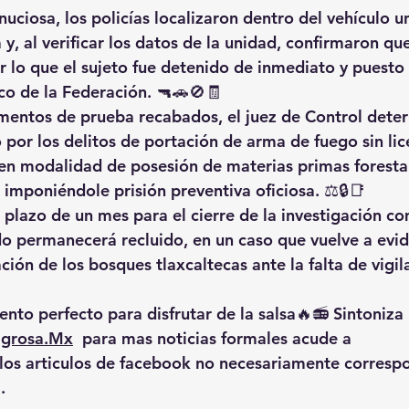
nuciosa, los policías localizaron dentro del vehículo 
y, al verificar los datos de la unidad, confirmaron qu
r lo que el sujeto fue detenido de inmediato y puesto 
ico de la Federación. 🔫🚗🚫🧾
mentos de prueba recabados, el juez de Control dete
 por los delitos de portación de arma de fuego sin lice
en modalidad de posesión de materias primas forestal
 imponiéndole prisión preventiva oficiosa. ⚖️🔒📑
n plazo de un mes para el cierre de la investigación c
o permanecerá recluido, en un caso que vuelve a evide
ión de los bosques tlaxcaltecas ante la falta de vigil
nto perfecto para disfrutar de la salsa🔥📻 Sintoniza 
igrosa.Mx
  para mas noticias formales acude a 
 los articulos de facebook no necesariamente corresp
.