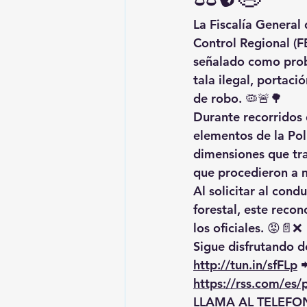
La Fiscalía General 
Control Regional (F
señalado como proba
tala ilegal, portaci
de robo. 🦠🚨🌳
Durante recorridos 
elementos de la Pol
dimensiones que tr
que procedieron a m
Al solicitar al cond
forestal, este reco
los oficiales. 😡📄❌
Sigue disfrutando de
http://tun.in/sfFLp
 
https://rss.com/es
LLAMA AL TELEFON