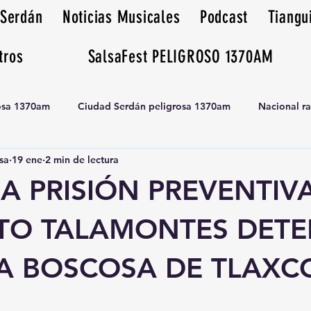
 Serdán
Noticias Musicales
Podcast
Tiangu
tros
SalsaFest PELIGROSO 1370AM
rosa 1370am
Ciudad Serdán peligrosa 1370am
Nacional r
sa
19 ene
2 min de lectura
Tianguis peligrosa 1370am huamantla
A PRISIÓN PREVENTIV
TO TALAMONTES DETE
A BOSCOSA DE TLAXCO