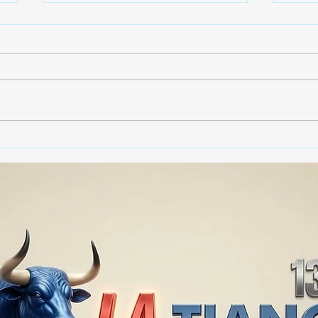
🚨🏛️ SECRETARIO DE
🚔
GOBIERNO ADMITE QUE
25 
TLAXCALA AÚN ENFRENTA
EN S
PROBLEMAS DE
SUP
SEGURIDAD ⚖️📊🚔
MILL