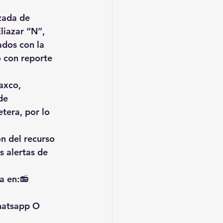
izada de 
liazar “N”, 
dos con la 
o con reporte 
axco, 
de 
era, por lo 
n del recurso 
s alertas de 
a en:📻 
hatsapp O 