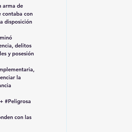
un arma de 
e contaba con 
a disposición 
rminó 
ncia, delitos 
es y posesión 
omplementaria, 
nciar la 
ancia 
+ 
#Peligrosa
onden con las 