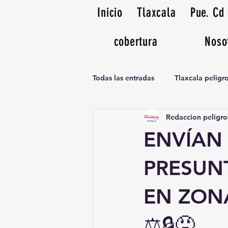
Inicio
Tlaxcala
Pue. Cd
cobertura
Noso
Todas las entradas
Tlaxcala pelig
Redaccion peligro
Noticias Musicales radio 1370am
ENVÍAN 
PRESUN
EN ZON
⚖️🔒😠