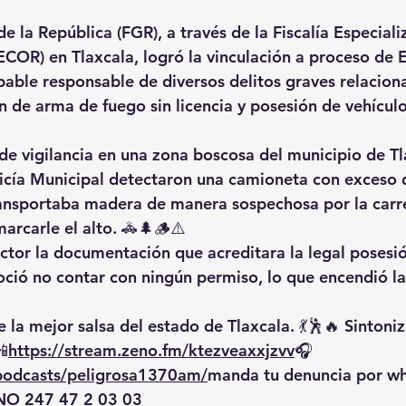
de la República (FGR), a través de la Fiscalía Especial
ECOR) en Tlaxcala, logró la vinculación a proceso de E
ble responsable de diversos delitos graves relaciona
ón de arma de fuego sin licencia y posesión de vehícul
de vigilancia en una zona boscosa del municipio de Tl
icía Municipal detectaron una camioneta con exceso 
ansportaba madera de manera sospechosa por la carret
arcarle el alto. 🚓🌲🪵⚠️
uctor la documentación que acreditara la legal posesió
noció no contar con ningún permiso, lo que encendió la
 la mejor salsa del estado de Tlaxcala. 💃🕺🔥 Sintoniz
📲
https://
stream.zeno.fm/ktezveaxxjzvv
🎧
/podcasts/peligrosa1370am/
manda
 tu denuncia por w
O 247 47 2 03 03