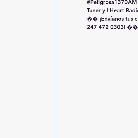
#Peligrosa1370AM
Tuner y I Heart Radi
�� ¡Envíanos tus c
247 472 0303! ��