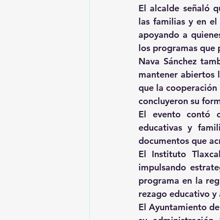
El alcalde señaló q
las familias y en e
apoyando a quienes
los programas que p
Nava Sánchez tambi
mantener abiertos l
que la cooperación 
concluyeron su form
El evento contó c
educativas y famil
documentos que acre
El Instituto Tlaxc
impulsando estrate
programa en la regi
rezago educativo y 
El Ayuntamiento de 