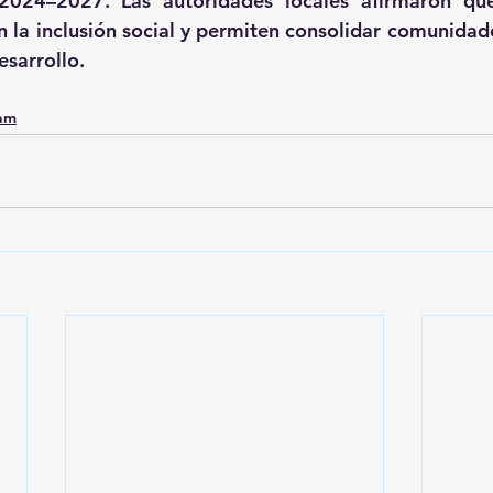
 2024–2027. Las autoridades locales afirmaron que
cen la inclusión social y permiten consolidar comunida
sarrollo.
0am