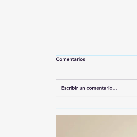
Comentarios
Escribir un comentario...
🚨🚔 CAPTURAN EN PUEBLA
A PRESUNTO
RESPONSABLE DE LA
DESAPARICIÓN DE UN
HOMBRE DE SAN PABLO