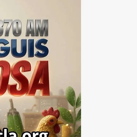
ONES DE PESOS 💰⚖️🚨