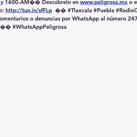
 y 1600-AM��️ Descúbrelo en 
www.peligrosa.mx
 o 
o: 
http://tun.in/sfFLp
  �� 
#Tlaxcala
#Puebla
#RadioO
omentarios o denuncias por WhatsApp al número 247
️�� 
#WhatsAppPeligrosa