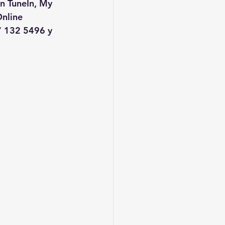
en TuneIn, My 
nline
 132 5496 y 