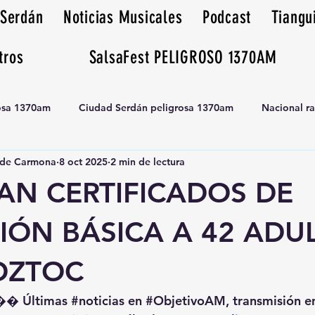
 Serdán
Noticias Musicales
Podcast
Tiangu
tros
SalsaFest PELIGROSO 1370AM
rosa 1370am
Ciudad Serdán peligrosa 1370am
Nacional r
de Carmona
8 oct 2025
2 min de lectura
Tianguis peligrosa 1370am huamantla
AN CERTIFICADOS DE
IÓN BÁSICA A 42 ADU
OZTOC
�� Últimas 
#noticias
 en 
#ObjetivoAM
, transmisión e