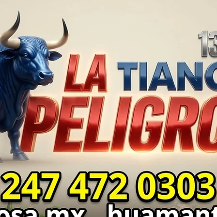
SEGURIDAD ⚖️📊🚔
MILL