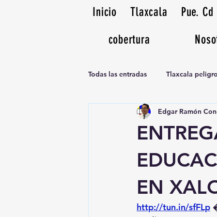
Inicio
Tlaxcala
Pue. Cd
cobertura
Noso
Todas las entradas
Tlaxcala pelig
Edgar Ramón Con
Noticias Musicales radio 1370am
ENTREG
EDUCAC
EN XAL
http://tun.in/sfFLp
 