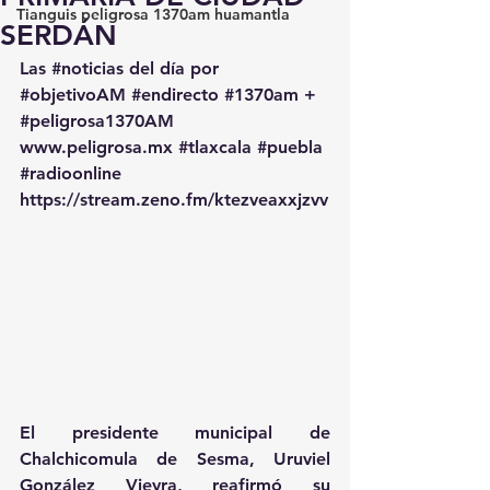
Tianguis peligrosa 1370am huamantla
SERDÁN
Las 
#noticias
 del día por 
#objetivoAM
#endirecto
#1370am
 + 
#peligrosa1370AM
www.peligrosa.mx
#tlaxcala
#puebla
#radioonline
https://stream.zeno.fm/ktezveaxxjzvv
El presidente municipal de 
Chalchicomula de Sesma, Uruviel 
González Vieyra, reafirmó su 