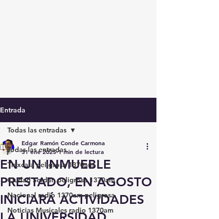
Entrada
Todas las entradas
Edgar Ramón Conde Carmona
Todas las entradas
31 ene 2025
1 min de lectura
EN UN INMUEBLE
Tlaxcala peligrosa 1370am
PRESTADO, EN AGOSTO
Ciudad Serdán peligrosa 1370am
Nacional radio 1370am peligrosa
INICIARÁ ACTIVIDADES
Noticias Musicales radio 1370am
LA UNIVERSIDAD