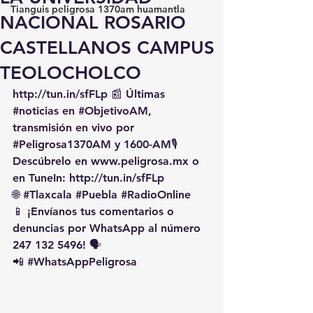
Tianguis peligrosa 1370am huamantla
NACIONAL ROSARIO
CASTELLANOS CAMPUS
TEOLOCHOLCO
http://tun.in/sfFLp
 📰 Últimas 
#noticias
 en 
#ObjetivoAM
, 
transmisión en vivo por 
#Peligrosa1370AM
 y 1600-AM🎙️ 
Descúbrelo en 
www.peligrosa.mx
 o 
en TuneIn: 
http://tun.in/sfFLp
🌐 
#Tlaxcala
#Puebla
#RadioOnline
📱 ¡Envíanos tus comentarios o 
denuncias por WhatsApp al número 
247 132 5496! 🗣️
📲 
#WhatsAppPeligrosa