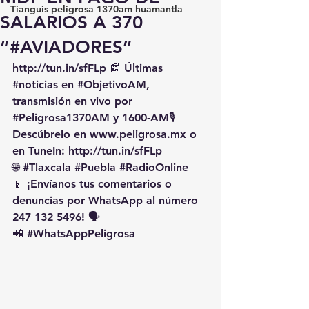
Tianguis peligrosa 1370am huamantla
SALARIOS A 370
“#AVIADORES”
http://tun.in/sfFLp
 📰 Últimas 
#noticias
 en 
#ObjetivoAM
, 
transmisión en vivo por 
#Peligrosa1370AM
 y 1600-AM🎙️ 
Descúbrelo en 
www.peligrosa.mx
 o 
en TuneIn: 
http://tun.in/sfFLp
🌐 
#Tlaxcala
#Puebla
#RadioOnline
📱 ¡Envíanos tus comentarios o 
denuncias por WhatsApp al número 
247 132 5496! 🗣️
📲 
#WhatsAppPeligrosa