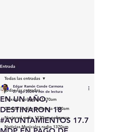
Entrada
Todas las entradas
Edgar Ramón Conde Carmona
Todas las entradas
27 ago 2024
4 min de lectura
EN UN AÑO,
Tlaxcala peligrosa 1370am
DESTINARON 18
Ciudad Serdán peligrosa 1370am
Nacional radio 1370am peligrosa
#AYUNTAMIENTOS 17.7
Noticias Musicales radio 1370am
MDP EN PAGO DE