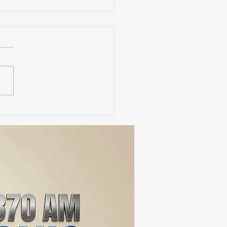
 SSC ASEGURA MÁS DE
MIL DOSIS DE DROGA
EIS MESES; SU VALOR
ERA LOS 100
ONES DE PESOS 💰⚖️🚨