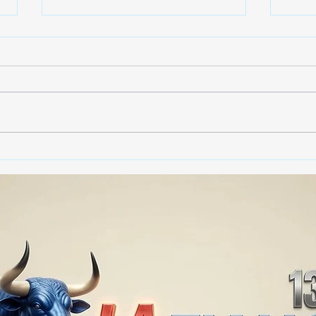
🚨🏛️ SECRETARIO DE
🚔
GOBIERNO ADMITE QUE
25 
TLAXCALA AÚN ENFRENTA
EN S
PROBLEMAS DE
SUP
SEGURIDAD ⚖️📊🚔
MILL