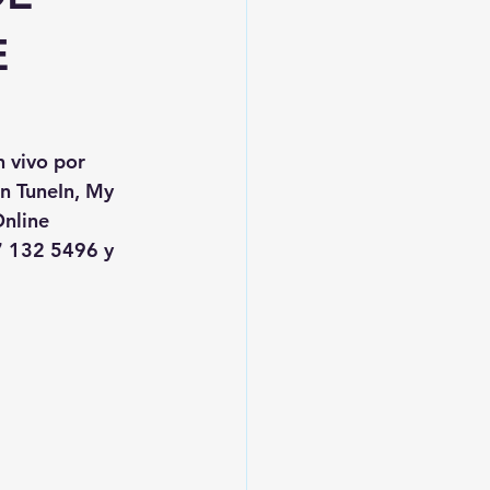
E
n vivo por 
en TuneIn, My 
nline
 132 5496 y 