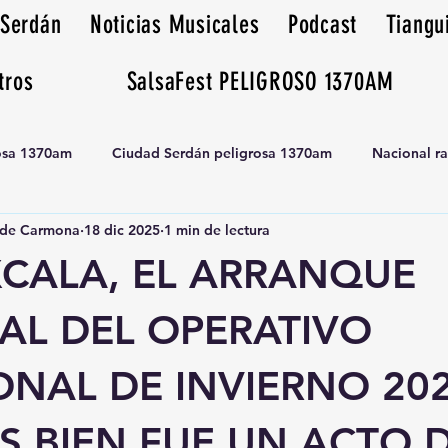
 Serdán
Noticias Musicales
Podcast
Tiangu
tros
SalsaFest PELIGROSO 1370AM
rosa 1370am
Ciudad Serdán peligrosa 1370am
Nacional r
de Carmona
18 dic 2025
1 min de lectura
Tianguis peligrosa 1370am huamantla
XCALA, EL ARRANQUE
AL DEL OPERATIVO
NAL DE INVIERNO 202
S BIEN FUE UN ACTO 