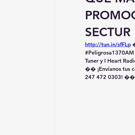
PROMOC
SECTUR
http://tun.in/sfFLp
 
#Peligrosa1370AM
Tuner y I Heart Radi
�� ¡Envíanos tus c
247 472 0303! ��