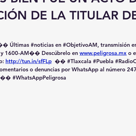
IÓN DE LA TITULAR D
�� Últimas 
#noticias
 en 
#ObjetivoAM
, transmisión e
 y 1600-AM��️ Descúbrelo en 
www.peligrosa.mx
 o 
o: 
http://tun.in/sfFLp
  �� 
#Tlaxcala
#Puebla
#RadioO
omentarios o denuncias por WhatsApp al número 247
️�� 
#WhatsAppPeligrosa