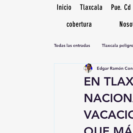
Inicio
Tlaxcala
Pue. Cd
cobertura
Noso
Todas las entradas
Tlaxcala pelig
Edgar Ramón Con
Noticias Musicales radio 1370am
EN TLA
NACION
VACACIO
QUE MÁ