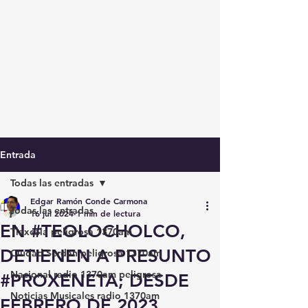
Entrada
Todas las entradas
Edgar Ramón Conde Carmona
Todas las entradas
16 jul 2024
1 min de lectura
EN #TEOLOCHOLCO,
Tlaxcala peligrosa 1370am
DETIENEN A PRESUNTO
Ciudad Serdán peligrosa 1370am
Nacional radio 1370am peligrosa
#PROXENETA; DESDE
Noticias Musicales radio 1370am
FEBRERO DE 2023