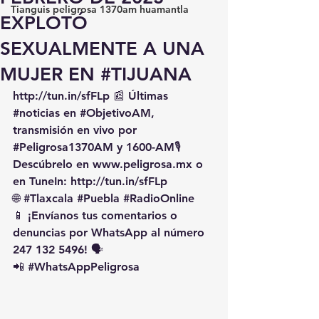
Tianguis peligrosa 1370am huamantla
EXPLOTÓ
SEXUALMENTE A UNA
MUJER EN #TIJUANA
http://tun.in/sfFLp
 📰 Últimas 
#noticias
 en 
#ObjetivoAM
, 
transmisión en vivo por 
#Peligrosa1370AM
 y 1600-AM🎙️ 
Descúbrelo en 
www.peligrosa.mx
 o 
en TuneIn: 
http://tun.in/sfFLp
🌐 
#Tlaxcala
#Puebla
#RadioOnline
📱 ¡Envíanos tus comentarios o 
denuncias por WhatsApp al número 
247 132 5496! 🗣️
📲 
#WhatsAppPeligrosa