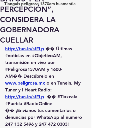
Tianguis peligrosa 1370am huamantla
PERCEPCIÓN”,
CONSIDERA LA
GOBERNADORA
CUELLAR
http://tun.in/sfFLp
 �� Últimas 
#noticias
 en 
#ObjetivoAM
, 
transmisión en vivo por 
#Peligrosa1370AM
 y 1600-
AM��️ Descúbrelo en 
www.peligrosa.mx
 o en TuneIn, My 
Tuner y I Heart Radio: 
http://tun.in/sfFLp
  �� 
#Tlaxcala
#Puebla
#RadioOnline
�� ¡Envíanos tus comentarios o 
denuncias por WhatsApp al número 
247 132 5496 y 247 472 0303! 