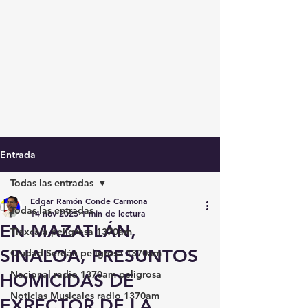
Entrada
Todas las entradas
Edgar Ramón Conde Carmona
Todas las entradas
14 nov 2025
1 min de lectura
EN MAZATLÁN,
Tlaxcala peligrosa 1370am
SINALOA, PRESUNTOS
Ciudad Serdán peligrosa 1370am
Nacional radio 1370am peligrosa
HOMICIDAS DE
Noticias Musicales radio 1370am
EXRECTOR DE LA