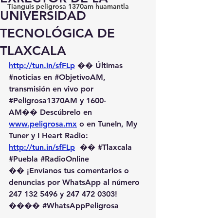
Tianguis peligrosa 1370am huamantla
UNIVERSIDAD
TECNOLÓGICA DE
TLAXCALA
http://tun.in/sfFLp
 �� Últimas 
#noticias
 en 
#ObjetivoAM
, 
transmisión en vivo por 
#Peligrosa1370AM
 y 1600-
AM��️ Descúbrelo en 
www.peligrosa.mx
 o en TuneIn, My 
Tuner y I Heart Radio: 
http://tun.in/sfFLp
  �� 
#Tlaxcala
#Puebla
#RadioOnline
�� ¡Envíanos tus comentarios o 
denuncias por WhatsApp al número 
247 132 5496 y 247 472 0303! 
��️�� 
#WhatsAppPeligrosa