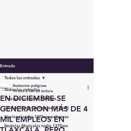
Entrada
Todas las entradas
Redaccion peligrosa
Todas las entradas
19 ene
2 min de lectura
EN DICIEMBRE SE
Tlaxcala peligrosa 1370am
GENERARON MÁS DE 4
Ciudad Serdán peligrosa 1370am
Nacional radio 1370am peligrosa
MIL EMPLEOS EN
Noticias Musicales radio 1370am
TLAXCALA, PERO