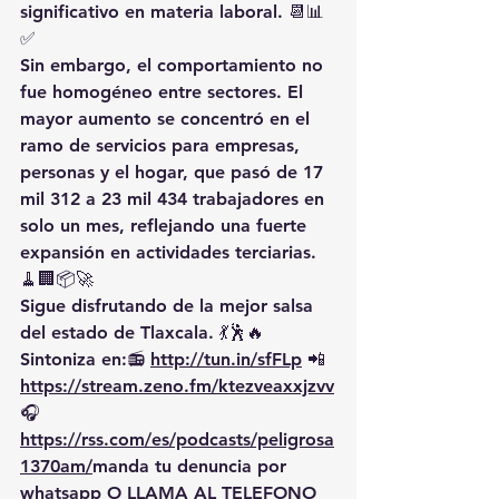
significativo en materia laboral. 📆📊
✅
Sin embargo, el comportamiento no 
fue homogéneo entre sectores. El 
mayor aumento se concentró en el 
ramo de servicios para empresas, 
personas y el hogar, que pasó de 17 
mil 312 a 23 mil 434 trabajadores en 
solo un mes, reflejando una fuerte 
expansión en actividades terciarias. 
🧹🏢📦🚀
Sigue disfrutando de la mejor salsa 
del estado de Tlaxcala. 💃🕺🔥 
Sintoniza en:📻 
http://tun.in/sfFLp
 📲
https://
stream.zeno.fm/ktezveaxxjzvv
🎧
https://rss.com/es/podcasts/peligrosa
1370am/
manda
 tu denuncia por 
whatsapp O LLAMA AL TELEFONO 