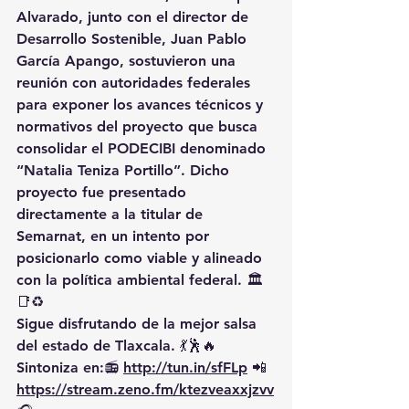
Alvarado
, junto con el director de 
Desarrollo Sostenible, 
Juan Pablo 
García Apango
, sostuvieron una 
reunión con autoridades federales 
para exponer los avances técnicos y 
normativos del proyecto que busca 
consolidar el 
PODECIBI denominado 
“Natalia Teniza Portillo”
. Dicho 
proyecto fue presentado 
directamente a la titular de 
Semarnat, en un intento por 
posicionarlo como viable y alineado 
con la política ambiental federal. 🏛️
📑♻️
Sigue disfrutando de la mejor salsa 
del estado de Tlaxcala. 💃🕺🔥 
Sintoniza en:📻 
http://tun.in/sfFLp
 📲
https://
stream.zeno.fm/ktezveaxxjzvv