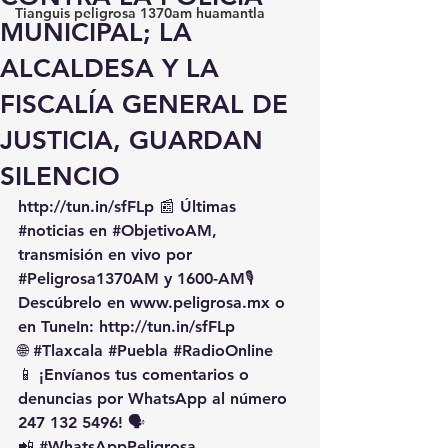
Tianguis peligrosa 1370am huamantla
MUNICIPAL; LA
ALCALDESA Y LA
FISCALÍA GENERAL DE
JUSTICIA, GUARDAN
SILENCIO
http://tun.in/sfFLp
 📰 Últimas 
#noticias
 en 
#ObjetivoAM
, 
transmisión en vivo por 
#Peligrosa1370AM
 y 1600-AM🎙️ 
Descúbrelo en 
www.peligrosa.mx
 o 
en TuneIn: 
http://tun.in/sfFLp
🌐 
#Tlaxcala
#Puebla
#RadioOnline
📱 ¡Envíanos tus comentarios o 
denuncias por WhatsApp al número 
247 132 5496! 🗣️
📲 
#WhatsAppPeligrosa