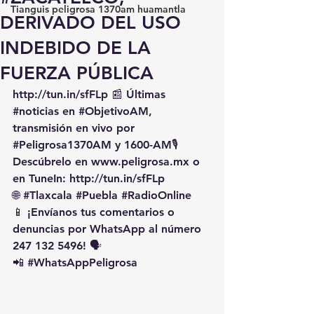
Tianguis peligrosa 1370am huamantla
DERIVADO DEL USO
INDEBIDO DE LA
FUERZA PÚBLICA
http://tun.in/sfFLp
 📰 Últimas 
#noticias
 en 
#ObjetivoAM
, 
transmisión en vivo por 
#Peligrosa1370AM
 y 1600-AM🎙️ 
Descúbrelo en 
www.peligrosa.mx
 o 
en TuneIn: 
http://tun.in/sfFLp
🌐 
#Tlaxcala
#Puebla
#RadioOnline
📱 ¡Envíanos tus comentarios o 
denuncias por WhatsApp al número 
247 132 5496! 🗣️
📲 
#WhatsAppPeligrosa