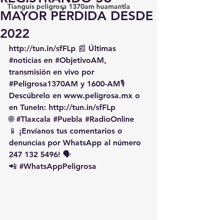
Tianguis peligrosa 1370am huamantla
MAYOR PÉRDIDA DESDE
2022
http://tun.in/sfFLp
 📰 Últimas 
#noticias
 en 
#ObjetivoAM
, 
transmisión en vivo por 
#Peligrosa1370AM
 y 1600-AM🎙️ 
Descúbrelo en 
www.peligrosa.mx
 o 
en TuneIn: 
http://tun.in/sfFLp
🌐 
#Tlaxcala
#Puebla
#RadioOnline
📱 ¡Envíanos tus comentarios o 
denuncias por WhatsApp al número 
247 132 5496! 🗣️
📲 
#WhatsAppPeligrosa