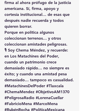
firma al ahora prófugo de la justicia 
americana. Sí, firma, apoyo y 
cortesía institucional… de esas que 
después nadie recuerda y todos 
quieren borrar.
Porque en política algunos 
coleccionan terrenos… y otros 
coleccionan amistades peligrosas.
🎙️ Soy 
Chema Méndez
, y recuerde: 
en 
Los Matachines del Poder
, 
cuando un patrimonio crece 
demasiado rápido… no siempre es 
éxito; y cuando una amistad pesa 
demasiado… tampoco es casualidad.
#MatachinesDelPoder
#Tlaxcala
#ChemaMendez
#ObjetivoAM1370
#PeligrosaRadio
#LorenaCuellar
#FabricioMena
#MarcoMena
#RubénRocha
#PolíticaMexicana