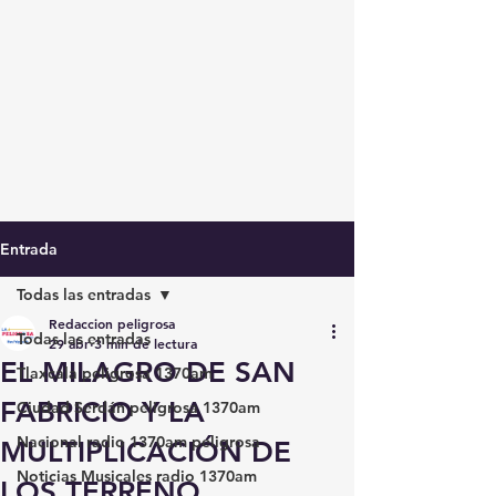
Entrada
Todas las entradas
Redaccion peligrosa
Todas las entradas
29 abr
3 min de lectura
EL MILAGRO DE SAN
Tlaxcala peligrosa 1370am
FABRICIO Y LA
Ciudad Serdán peligrosa 1370am
Nacional radio 1370am peligrosa
MULTIPLICACIÓN DE
Noticias Musicales radio 1370am
LOS TERRENO