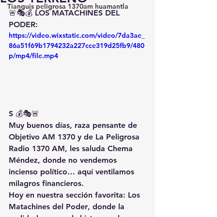
Tianguis peligrosa 1370am huamantla
🚨🎭💰 
LOS MATACHINES DEL 
PODER: 
https://video.wixstatic.com/video/7da3ae_
86a51f69b1794232a227cce319d25fb9/480
p/mp4/file.mp4
S
 💰🎭🚨
Muy buenos días, raza pensante de 
Objetivo AM 1370
 y de 
La Peligrosa 
Radio 1370 AM
, les saluda 
Chema 
Méndez
, donde no vendemos 
incienso político… aquí ventilamos 
milagros financieros.
Hoy en nuestra sección favorita: 
Los 
Matachines del Poder
, donde la 