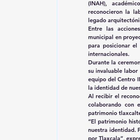
(INAH), académico
reconocieron la la
legado arquitectónic
Entre las accione
municipal en proyect
para posicionar el 
internacionales.
Durante la ceremon
su invaluable labor
equipo del Centro I
la identidad de nue
Al recibir el recon
colaborando con el
patrimonio tlaxcalt
“El patrimonio hist
nuestra identidad. 
por Tlaxcala”, expr