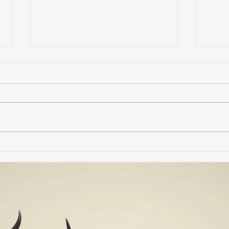
🚨🏛️ SECRETARIO DE
🚔
GOBIERNO ADMITE QUE
25 
TLAXCALA AÚN ENFRENTA
EN S
PROBLEMAS DE
SUP
SEGURIDAD ⚖️📊🚔
MILL