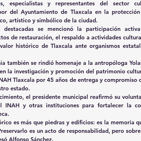
s, especialistas y representantes del sector cult
bor del Ayuntamiento de Tlaxcala en la protección 
o, artístico y simbólico de la ciudad.
s destacadas se mencionó la participación activa
os de restauración, el respaldo a actividades cultural
valor histórico de Tlaxcala ante organismos estatale
ia también se rindió homenaje a la antropóloga Yol
 en la investigación y promoción del patrimonio cultur
NAH Tlaxcala por 45 años de entrega y compromiso con
stro estado.
ocimiento, el presidente municipal reafirmó su volunta
 INAH y otras instituciones para fortalecer la con
eca.
órico es más que piedras y edificios: es la memoria qu
Preservarlo es un acto de responsabilidad, pero sobre
esó Alfonso Sánchez.