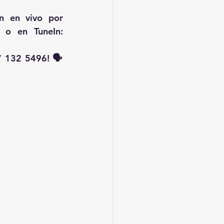
, transmisión en vivo por 
 o en TuneIn: 
 132 5496! 🗣️