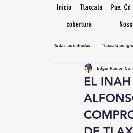
Inicio
Tlaxcala
Pue. Cd
cobertura
Noso
Todas las entradas
Tlaxcala pelig
Edgar Ramón Con
Noticias Musicales radio 1370am
EL INA
ALFONS
COMPRO
DE TLA