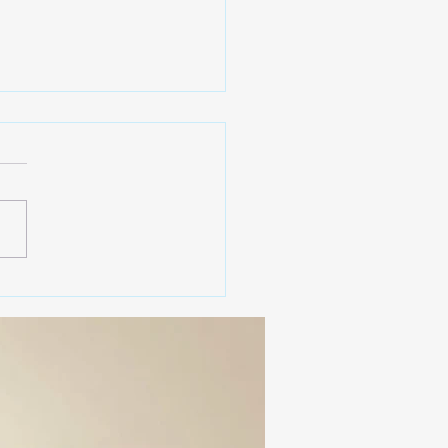
 SSC ASEGURA MÁS DE
MIL DOSIS DE DROGA
EIS MESES; SU VALOR
ERA LOS 100
ONES DE PESOS 💰⚖️🚨