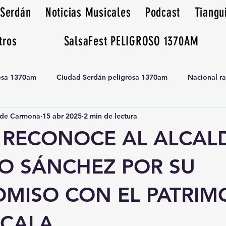
 Serdán
Noticias Musicales
Podcast
Tiangu
tros
SalsaFest PELIGROSO 1370AM
rosa 1370am
Ciudad Serdán peligrosa 1370am
Nacional r
de Carmona
15 abr 2025
2 min de lectura
Tianguis peligrosa 1370am huamantla
H RECONOCE AL ALCAL
O SÁNCHEZ POR SU
MISO CON EL PATRIM
XCALA