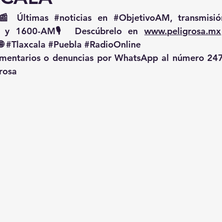
📰 Últimas 
#noticias
 en 
#ObjetivoAM
 y 1600-AM🎙️ Descúbrelo en 
www.peligrosa.mx
🌐 
#Tlaxcala
#Puebla
#RadioOnline
omentarios o denuncias por WhatsApp al número 247
rosa