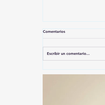
Comentarios
Escribir un comentario...
🚨🚔 CAPTURAN EN PUEBLA
A PRESUNTO
RESPONSABLE DE LA
DESAPARICIÓN DE UN
HOMBRE DE SAN PABLO
DEL MONTE ⚖️🔍