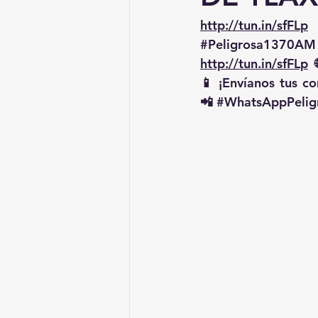
http://tun.in/sfFLp
 
#Peligrosa1370AM
http://tun.in/sfFLp
  
📱 ¡Envíanos tus c
📲 
#WhatsAppPelig