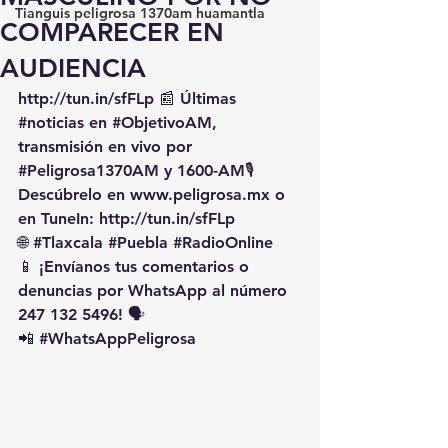
Tianguis peligrosa 1370am huamantla
COMPARECER EN
AUDIENCIA
http://tun.in/sfFLp
 📰 Últimas 
#noticias
 en 
#ObjetivoAM
, 
transmisión en vivo por 
#Peligrosa1370AM
 y 1600-AM🎙️ 
Descúbrelo en 
www.peligrosa.mx
 o 
en TuneIn: 
http://tun.in/sfFLp
🌐 
#Tlaxcala
#Puebla
#RadioOnline
📱 ¡Envíanos tus comentarios o 
denuncias por WhatsApp al número 
247 132 5496! 🗣️
📲 
#WhatsAppPeligrosa