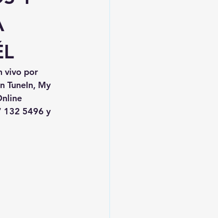
A
ÉL
n vivo por 
en TuneIn, My 
nline
 132 5496 y 