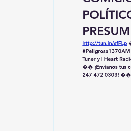
POLÍTI
PRESUM
http://tun.in/sfFLp
 
#Peligrosa1370AM
Tuner y I Heart Radi
�� ¡Envíanos tus c
247 472 0303! ��