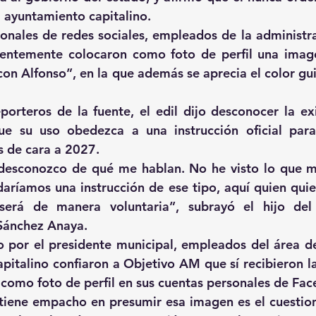
l ayuntamiento capitalino.
onales de redes sociales, empleados de la administra
dentemente colocaron como foto de perfil una image
 con Alfonso”, en la que además se aprecia el color gu
porteros de la fuente, el edil dijo desconocer la exi
e su uso obedezca a una instrucción oficial para 
s de cara a 2027.
desconozco de qué me hablan. No he visto lo que m
ríamos una instrucción de ese tipo, aquí quien quie
será de manera voluntaria”, subrayó el hijo del
 Sánchez Anaya.
o por el presidente municipal, empleados del área d
pitalino confiaron a Objetivo AM que sí recibieron la 
como foto de perfil en sus cuentas personales de Fa
tiene empacho en presumir esa imagen es el cuestion