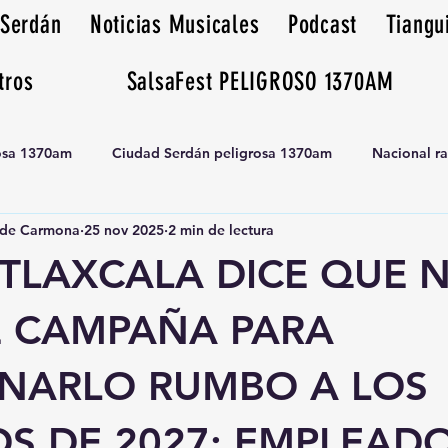
 Serdán
Noticias Musicales
Podcast
Tiangu
tros
SalsaFest PELIGROSO 1370AM
rosa 1370am
Ciudad Serdán peligrosa 1370am
Nacional r
de Carmona
25 nov 2025
2 min de lectura
Tianguis peligrosa 1370am huamantla
 TLAXCALA DICE QUE 
E CAMPAÑA PARA
ONARLO RUMBO A LOS
S DE 2027; EMPLEADO