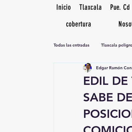
Inicio
Tlaxcala
Pue. Cd
cobertura
Noso
Todas las entradas
Tlaxcala pelig
Edgar Ramón Con
Noticias Musicales radio 1370am
EDIL DE
SABE D
POSICI
COMICIO