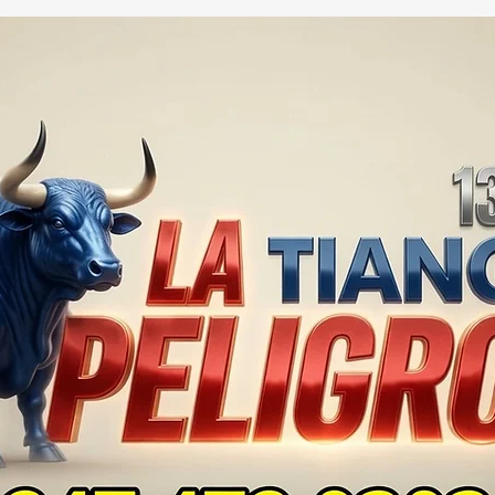
GOBIERNO ADMITE QUE
25 
TLAXCALA AÚN ENFRENTA
EN S
PROBLEMAS DE
SUP
SEGURIDAD ⚖️📊🚔
MILL