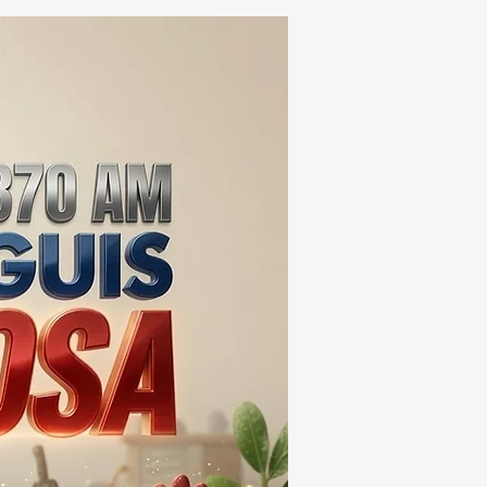
MIL DOSIS DE DROGA
EIS MESES; SU VALOR
ERA LOS 100
ONES DE PESOS 💰⚖️🚨