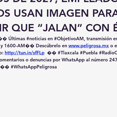
COS USAN IMAGEN PAR
IR QUE “JALAN” CON 
�� Últimas 
#noticias
 en 
#ObjetivoAM
, transmisión e
 y 1600-AM��️ Descúbrelo en 
www.peligrosa.mx
 o 
o: 
http://tun.in/sfFLp
  �� 
#Tlaxcala
#Puebla
#RadioO
omentarios o denuncias por WhatsApp al número 247
️�� 
#WhatsAppPeligrosa