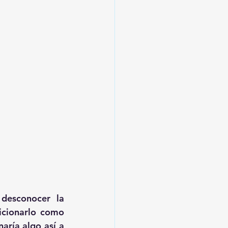
desconocer la 
cionarlo como 
ría algo así a 