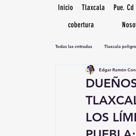
Inicio
Tlaxcala
Pue. Cd
cobertura
Noso
Todas las entradas
Tlaxcala pelig
Edgar Ramón Con
Noticias Musicales radio 1370am
DUEÑOS
TLAXCA
LOS LÍM
PUEBLA