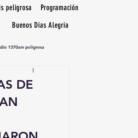
is peligrosa
Programación
Buenos Dias Alegria
adio 1370am peligrosa
AS DE
LAN
N
UMARON