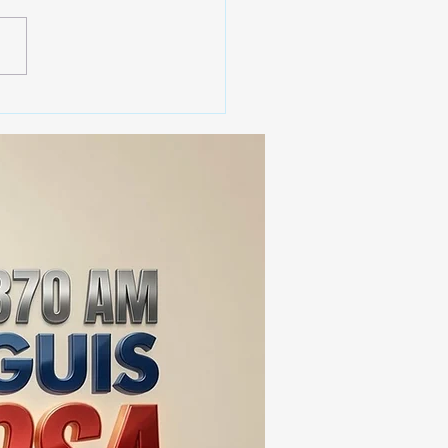
sportistas desafían
ibición de la SMyT y
can propaganda a favor
lfonso Sánchez García