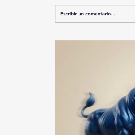
Escribir un comentario...
Gobierno de Tlaxcala
asegura que no habrá
impunidad tras tragedia en
mina clandestina de cantera
en Yauhquemehcan