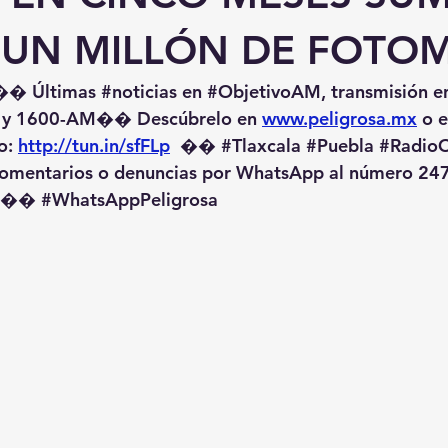
 UN MILLÓN DE FOTO
�� Últimas 
#noticias
 en 
#ObjetivoAM
, transmisión e
 y 1600-AM��️ Descúbrelo en 
www.peligrosa.mx
 o 
o: 
http://tun.in/sfFLp
  �� 
#Tlaxcala
#Puebla
#RadioO
omentarios o denuncias por WhatsApp al número 247
️�� 
#WhatsAppPeligrosa