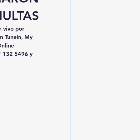
MULTAS
n vivo por 
en TuneIn, My 
nline
 132 5496 y 