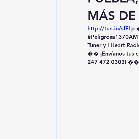
MÁS DE
http://tun.in/sfFLp
 
#Peligrosa1370AM
Tuner y I Heart Radi
�� ¡Envíanos tus c
247 472 0303! ��