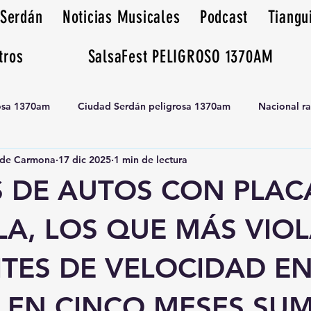
 Serdán
Noticias Musicales
Podcast
Tiangu
tros
SalsaFest PELIGROSO 1370AM
rosa 1370am
Ciudad Serdán peligrosa 1370am
Nacional r
de Carmona
17 dic 2025
1 min de lectura
Tianguis peligrosa 1370am huamantla
 DE AUTOS CON PLAC
LA, LOS QUE MÁS VIO
ITES DE VELOCIDAD E
; EN CINCO MESES S