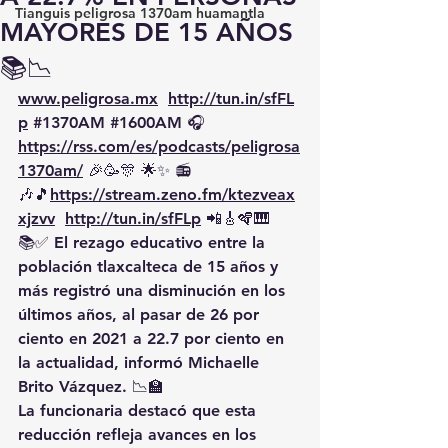
Tianguis peligrosa 1370am huamantla
MAYORES DE 15 AÑOS
📚📉
www.peligrosa.mx
http://tun.in/sfFL
p
#1370AM
#1600AM
 🎧 
https://rss.com/es/podcasts/peligrosa
1370am/
 🎉🥳🎊 🌟✨ 📻
🎶🎵
https://
stream.zeno.fm/ktezveax
xjzvv
http://tun.in/sfFLp
 📲🎸🪇🎹
📚✅ El rezago educativo entre la 
población tlaxcalteca de 15 años y 
más registró una disminución en los 
últimos años, al pasar de 26 por 
ciento en 2021 a 22.7 por ciento en 
la actualidad, informó Michaelle 
Brito Vázquez. 📉🏫
La funcionaria destacó que esta 
reducción refleja avances en los 