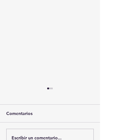
Comentarios
Escribir un comentario...
🚨🏛️ SECRETARIO DE
🚔💊 SSC ASEG