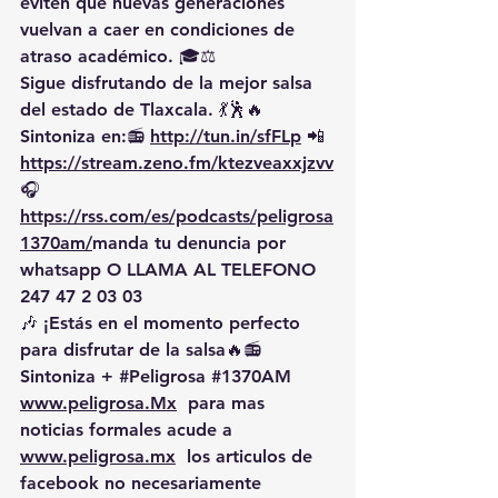
eviten que nuevas generaciones 
vuelvan a caer en condiciones de 
atraso académico. 🎓⚖️
Sigue disfrutando de la mejor salsa 
del estado de Tlaxcala. 💃🕺🔥 
Sintoniza en:📻 
http://tun.in/sfFLp
 📲
https://
stream.zeno.fm/ktezveaxxjzvv
🎧
https://rss.com/es/podcasts/peligrosa
1370am/
manda
 tu denuncia por 
whatsapp O LLAMA AL TELEFONO 
247 47 2 03 03
🎶 ¡Estás en el momento perfecto 
para disfrutar de la salsa🔥📻 
Sintoniza + 
#Peligrosa
#1370AM
www.peligrosa.Mx
  para mas 
noticias formales acude a 
www.peligrosa.mx
  los articulos de 
facebook no necesariamente 