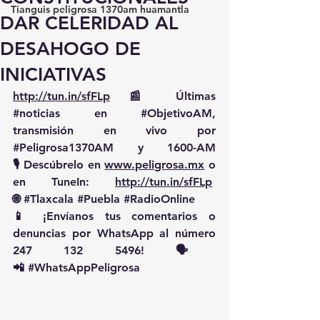
Tianguis peligrosa 1370am huamantla
DAR CELERIDAD AL
DESAHOGO DE
INICIATIVAS
http://tun.in/sfFLp
 📰 Últimas 
#noticias
 en 
#ObjetivoAM
, 
transmisión en vivo por 
#Peligrosa1370AM
 y 1600-AM
🎙️ Descúbrelo en 
www.peligrosa.mx
 o 
en TuneIn: 
http://tun.in/sfFLp
🌐 
#Tlaxcala
#Puebla
#RadioOnline
📱 ¡Envíanos tus comentarios o 
denuncias por WhatsApp al número 
247 132 5496! 🗣️
📲 
#WhatsAppPeligrosa