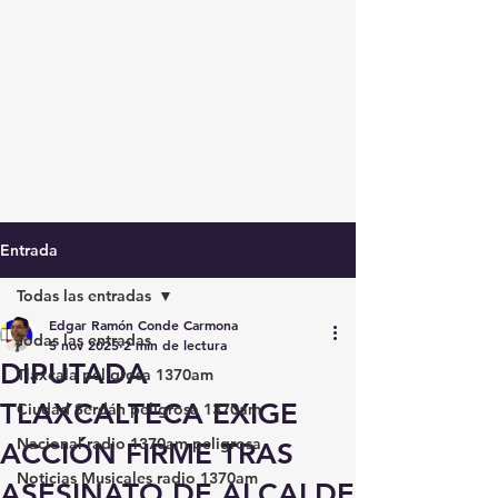
Entrada
Todas las entradas
Edgar Ramón Conde Carmona
Todas las entradas
5 nov 2025
2 min de lectura
DIPUTADA
Tlaxcala peligrosa 1370am
TLAXCALTECA EXIGE
Ciudad Serdán peligrosa 1370am
Nacional radio 1370am peligrosa
ACCIÓN FIRME TRAS
Noticias Musicales radio 1370am
ASESINATO DE ALCALDE