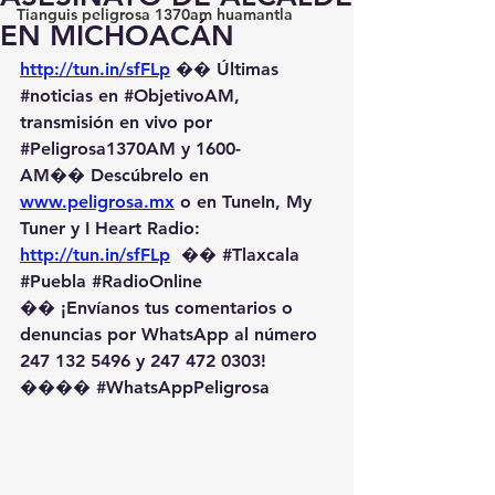
Tianguis peligrosa 1370am huamantla
EN MICHOACÁN
http://tun.in/sfFLp
 �� Últimas 
#noticias
 en 
#ObjetivoAM
, 
transmisión en vivo por 
#Peligrosa1370AM
 y 1600-
AM��️ Descúbrelo en 
www.peligrosa.mx
 o en TuneIn, My 
Tuner y I Heart Radio: 
http://tun.in/sfFLp
  �� 
#Tlaxcala
#Puebla
#RadioOnline
�� ¡Envíanos tus comentarios o 
denuncias por WhatsApp al número 
247 132 5496 y 247 472 0303! 
��️�� 
#WhatsAppPeligrosa