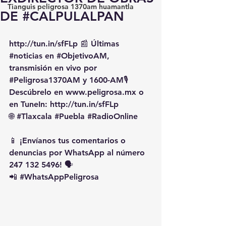
Tianguis peligrosa 1370am huamantla
DE #CALPULALPAN
http://tun.in/sfFLp
 📰 Últimas 
#noticias
 en 
#ObjetivoAM
, 
transmisión en vivo por 
#Peligrosa1370AM
 y 1600-AM🎙️ 
Descúbrelo en 
www.peligrosa.mx
 o 
en TuneIn: 
http://tun.in/sfFLp
🌐 
#Tlaxcala
#Puebla
#RadioOnline
📱 ¡Envíanos tus comentarios o 
denuncias por WhatsApp al número 
247 132 5496! 🗣️
📲 
#WhatsAppPeligrosa