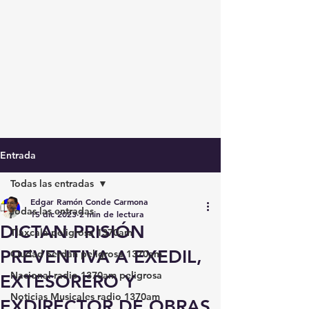
Entrada
Todas las entradas
Edgar Ramón Conde Carmona
Todas las entradas
15 dic 2023
2 min de lectura
DICTAN PRISIÓN
Tlaxcala peligrosa 1370am
PREVENTIVA A EXEDIL,
Ciudad Serdán peligrosa 1370am
Nacional radio 1370am peligrosa
EXTESORERO Y
Noticias Musicales radio 1370am
EXDIRECTOR DE OBRAS