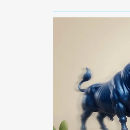
🚨🚔 CAPTURAN EN PUEBLA
A PRESUNTO
RESPONSABLE DE LA
DESAPARICIÓN DE UN
HOMBRE DE SAN PABLO
DEL MONTE ⚖️🔍