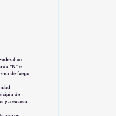
 Federal en 
ardo “N” e 
 arma de fuego 
ridad 
nicipio de 
s y a exceso 
traron un 