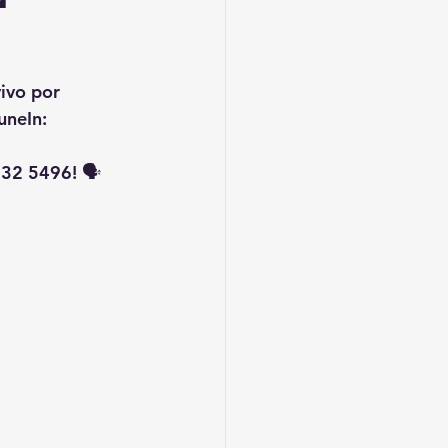
vivo por 
uneIn: 
32 5496! 🗣️