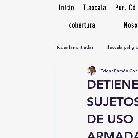
Inicio
Tlaxcala
Pue. Cd
cobertura
Noso
Todas las entradas
Tlaxcala pelig
Edgar Ramón Con
Noticias Musicales radio 1370am
DETIEN
SUJETO
DE USO 
ARMADA