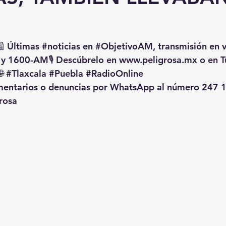
📰 Últimas 
#noticias
 en 
#ObjetivoAM
, transmisión en 
 y 1600-AM🎙️ Descúbrelo en 
www.peligrosa.mx
 o en T
🌐 
#Tlaxcala
#Puebla
#RadioOnline
omentarios o denuncias por WhatsApp al número 247 1
rosa