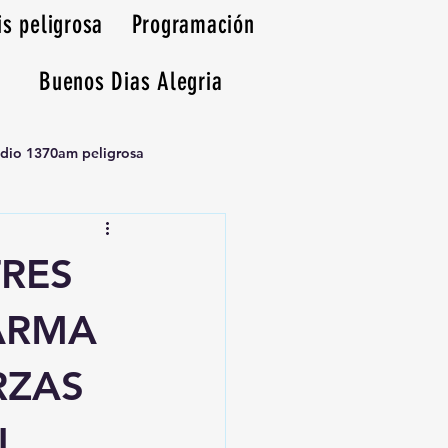
is peligrosa
Programación
Buenos Dias Alegria
adio 1370am peligrosa
RES
ARMA
RZAS
N