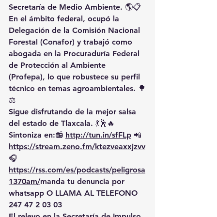
Secretaría de Medio Ambiente. 🌎📋
En el ámbito federal, ocupó la 
Delegación de la Comisión Nacional 
Forestal (Conafor) y trabajó como 
abogada en la Procuraduría Federal 
de Protección al Ambiente 
(Profepa), lo que robustece su perfil 
técnico en temas agroambientales. 🌳
⚖️
Sigue disfrutando de la mejor salsa 
del estado de Tlaxcala. 💃🕺🔥 
Sintoniza en:📻 
http://tun.in/sfFLp
 📲
https://
stream.zeno.fm/ktezveaxxjzvv
🎧
https://rss.com/es/podcasts/peligrosa
1370am/
manda
 tu denuncia por 
whatsapp O LLAMA AL TELEFONO 
247 47 2 03 03
El relevo en la Secretaría de Impulso 