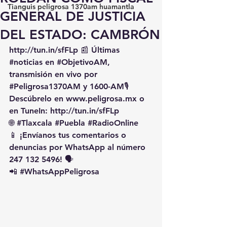
Tianguis peligrosa 1370am huamantla
GENERAL DE JUSTICIA
DEL ESTADO: CAMBRÓN
http://tun.in/sfFLp
 📰 Últimas 
#noticias
 en 
#ObjetivoAM
, 
transmisión en vivo por 
#Peligrosa1370AM
 y 1600-AM🎙️ 
Descúbrelo en 
www.peligrosa.mx
 o 
en TuneIn: 
http://tun.in/sfFLp
🌐 
#Tlaxcala
#Puebla
#RadioOnline
📱 ¡Envíanos tus comentarios o 
denuncias por WhatsApp al número 
247 132 5496! 🗣️
📲 
#WhatsAppPeligrosa