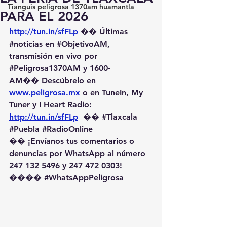
Tianguis peligrosa 1370am huamantla
PARA EL 2026
http://tun.in/sfFLp
 �� Últimas 
#noticias
 en 
#ObjetivoAM
, 
transmisión en vivo por 
#Peligrosa1370AM
 y 1600-
AM��️ Descúbrelo en 
www.peligrosa.mx
 o en TuneIn, My 
Tuner y I Heart Radio: 
http://tun.in/sfFLp
  �� 
#Tlaxcala
#Puebla
#RadioOnline
�� ¡Envíanos tus comentarios o 
denuncias por WhatsApp al número 
247 132 5496 y 247 472 0303! 
��️�� 
#WhatsAppPeligrosa