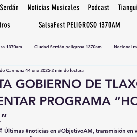
 Serdán
Noticias Musicales
Podcast
Tiangu
tros
SalsaFest PELIGROSO 1370AM
rosa 1370am
Ciudad Serdán peligrosa 1370am
Nacional r
de Carmona
14 ene 2025
2 min de lectura
Tianguis peligrosa 1370am huamantla
TA GOBIERNO DE TLA
ENTAR PROGRAMA “H
A”
📰 Últimas 
#noticias
 en 
#ObjetivoAM
, transmisión en 