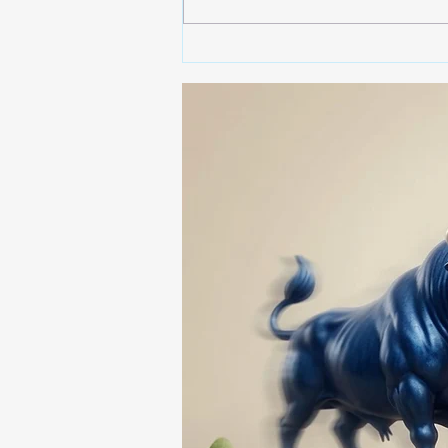
🚨🚔 CAPTURAN EN PUEBLA
A PRESUNTO
RESPONSABLE DE LA
DESAPARICIÓN DE UN
HOMBRE DE SAN PABLO
DEL MONTE ⚖️🔍