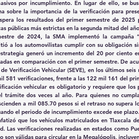
sivos por incumplimiento. En lugar de ello, se bus
a sobre la importancia de la verificación para preser
spera los resultados del primer semestre de 2025 p
cas públicas más estrictas en la segunda mitad del año
estre de 2024, la SMA implementó la campaña “R
itió a los automovilistas cumplir con su obligación si
estrategia generó un incremento del 20 por ciento e
izadas en comparación con el primer semestre. De acu
 de Verificación Vehicular (SEVE), en los últimos seis
l 581 verificaciones, frente a las 122 mil 161 del pr
ficación vehicular es obligatorio y requiere que los p
 el trámite dos veces al año. Para quienes no cumpl
scienden a mil 085.70 pesos si el retraso no supera lo
uando el periodo de incumplimiento excede ese plazo
tizó que los vehículos matriculados en Tlaxcala deb
d. Las verificaciones realizadas en estados como Pue
 son válidas para circular en la Megalópolis, incluye