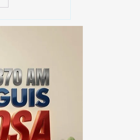
 SSC ASEGURA MÁS DE
MIL DOSIS DE DROGA
EIS MESES; SU VALOR
ERA LOS 100
ONES DE PESOS 💰⚖️🚨