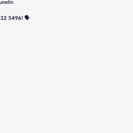
uneIn: 
32 5496! 🗣️