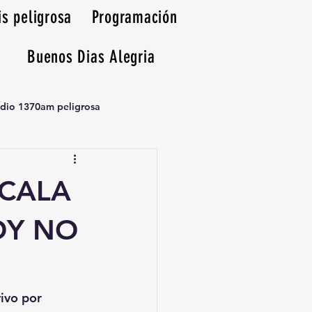
is peligrosa
Programación
Buenos Dias Alegria
adio 1370am peligrosa
XCALA
OY NO
vivo por 