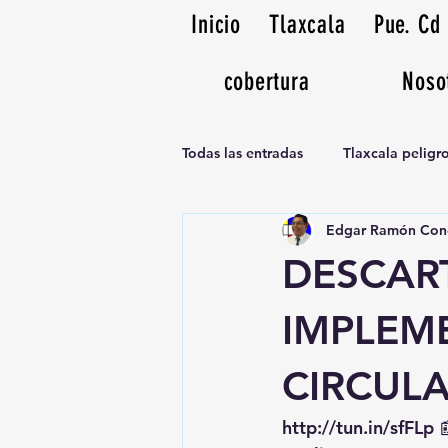
Inicio
Tlaxcala
Pue. Cd
cobertura
Noso
Todas las entradas
Tlaxcala pelig
Edgar Ramón Con
Noticias Musicales radio 1370am
DESCAR
IMPLEM
CIRCUL
http://tun.in/sfFLp
 