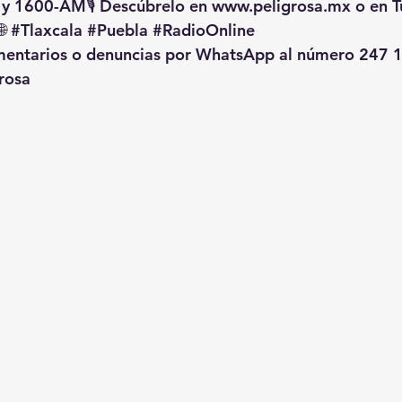
 y 1600-AM🎙️ Descúbrelo en 
www.peligrosa.mx
 o en T
🌐 
#Tlaxcala
#Puebla
#RadioOnline
omentarios o denuncias por WhatsApp al número 247 1
rosa