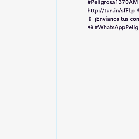
#Peligrosa1370AM
http://tun.in/sfFLp
  
📱 ¡Envíanos tus c
📲 
#WhatsAppPelig