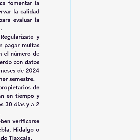
ca fomentar la 
var la calidad 
ara evaluar la 
.
egularízate y 
n pagar multas 
n el número de 
erdo con datos 
 meses de 2024 
imer semestre.
ropietarios de 
an en tiempo y 
s 30 días y a 2 
.
en verificarse 
bla, Hidalgo o 
ndo Tlaxcala.