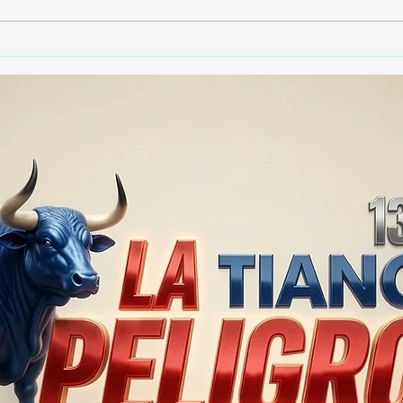
🚨🏛️ SECRETARIO DE
🚔
GOBIERNO ADMITE QUE
25 
TLAXCALA AÚN ENFRENTA
EN S
PROBLEMAS DE
SUP
SEGURIDAD ⚖️📊🚔
MILL