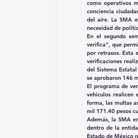
como operativos ma
conciencia ciudadan
del aire. La SMA e
necesidad de políti
En el segundo sem
verifica”, que perm
por retrasos. Esta 
verificaciones real
del Sistema Estatal
se aprobaron 146 mi
El programa de veri
vehículos realicen
forma, las multas a
mil 171.40 pesos c
Además, la SMA enfa
dentro de la entida
Estado de México no