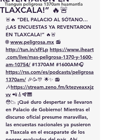
Tianguis peligrosa 1370am huamantla
TLAXCALA!” 🔥🚨
🚨🔥 
“DEL PALACIO AL SÓTANO… 
¡LAS ENCUESTAS YA REVENTARON 
EN TLAXCALA!”
 🔥🚨
🌐 
www.peligrosa.mx
 📻 
http://tun.in/sfFLp
https://www.iheart
.com/live/mas-peligrosa-1370-y-1600-
am-10754/
#1370AM
#1600AM
🎧 
https://rss.com/es/podcasts/peligrosa
1370am/
 🎉🥳🎊 🌟✨ 📻
🎶
https://
stream.zeno.fm/ktezveaxxjz
vv
 📲🎸🪇🎹
😳📉 ¡Qué duro despertar se llevaron 
en Palacio de Gobierno! Mientras el 
discurso oficial presume maravillas, 
las encuestas nacionales ya pusieron 
a Tlaxcala en el escaparate de los 
peores evaluados del país. Ahí 