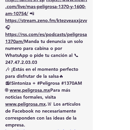
.com/live/mas-peligrosa-1370-y-1600-
am-10754/
 📲 
https://stream.zeno.fm/ktezveaxxjzvv
🎧
https://rss.com/es/podcasts/peligrosa
1370am/
Manda
 tu denuncia un solo 
numero para cabina o por 
WhatsApp o pide tu canción al 📞 
247.47.2.03.03
🎶 ¡Estás en el momento perfecto 
para disfrutar de la salsa🔥
📻!Sintoniza + 
#Peligrosa
#1370AM
🌐 
www.peligrosa.mx
Para más 
noticias formales, visita 
www.peligrosa.mx
.🚨 Los artículos 
de Facebook no necesariamente 
corresponden con las ideas de la 
empresa.