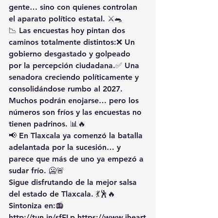
gente… sino con quienes controlan 
el aparato político estatal. ⚔️🐀
📉 Las encuestas hoy pintan dos 
caminos totalmente distintos:❌ Un 
gobierno desgastado y golpeado 
por la percepción ciudadana.✅ Una 
senadora creciendo políticamente y 
consolidándose rumbo al 2027.
Muchos podrán enojarse… pero los 
números son fríos y las encuestas no 
tienen padrinos. 📊🔥
📢 En Tlaxcala ya comenzó la batalla 
adelantada por la sucesión… y 
parece que más de uno ya empezó a 
sudar frío. 🥶🚨
Sigue disfrutando de la mejor salsa 
del estado de Tlaxcala. 💃🕺🔥 
Sintoniza en:📻 
http://tun.in/sfFLp
https://www.iheart