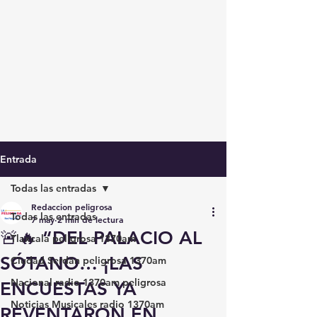
Entrada
Todas las entradas
Redaccion peligrosa
Todas las entradas
7 may
2 min de lectura
🚨🔥 “DEL PALACIO AL
Tlaxcala peligrosa 1370am
SÓTANO… ¡LAS
Ciudad Serdán peligrosa 1370am
Nacional radio 1370am peligrosa
ENCUESTAS YA
Noticias Musicales radio 1370am
REVENTARON EN