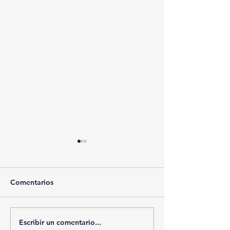
Comentarios
Escribir un comentario...
🚨🏛️ SECRETARIO DE
🚔💊 SSC ASEG