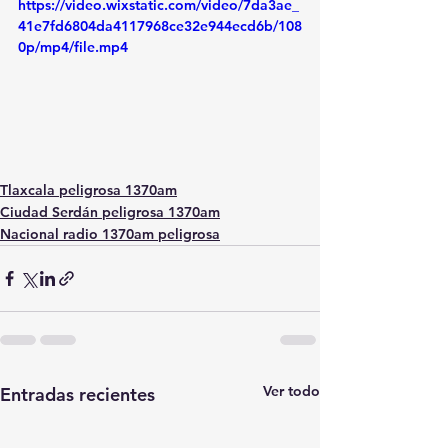
https://video.wixstatic.com/video/7da3ae_
41e7fd6804da4117968ce32e944ecd6b/108
0p/mp4/file.mp4
Tlaxcala peligrosa 1370am
Ciudad Serdán peligrosa 1370am
Nacional radio 1370am peligrosa
Ver todo
Entradas recientes