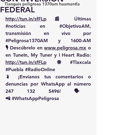
Tianguis peligrosa 1370am huamantla
FEDERAL
http://tun.in/sfFLp
 📰 Últimas 
#noticias
 en 
#ObjetivoAM
, 
transmisión en vivo por 
#Peligrosa1370AM
 y 1600-AM
🎙️ Descúbrelo en 
www.peligrosa.mx
 o 
en TuneIn, My Tuner y I Heart Radio: 
http://tun.in/sfFLp
  🌐 
#Tlaxcala
#Puebla
#RadioOnline
📱 ¡Envíanos tus comentarios o 
denuncias por WhatsApp al número 
247 132 5496! 🗣️
📲 
#WhatsAppPeligrosa