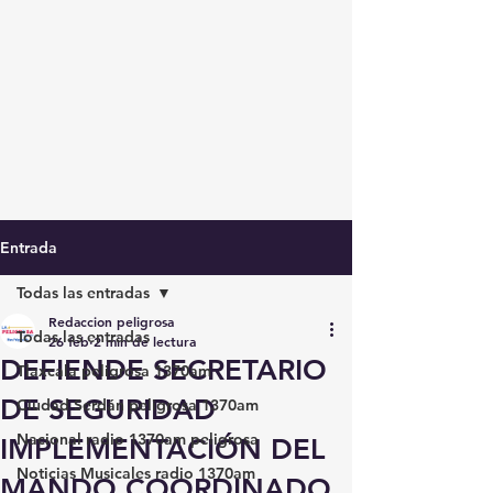
Entrada
Todas las entradas
Redaccion peligrosa
Todas las entradas
26 feb
2 min de lectura
DEFIENDE SECRETARIO
Tlaxcala peligrosa 1370am
DE SEGURIDAD
Ciudad Serdán peligrosa 1370am
Nacional radio 1370am peligrosa
IMPLEMENTACIÓN DEL
Noticias Musicales radio 1370am
MANDO COORDINADO