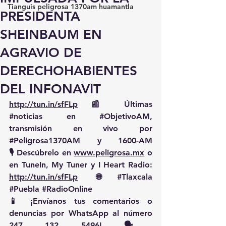
Tianguis peligrosa 1370am huamantla
PRESIDENTA
SHEINBAUM EN
AGRAVIO DE
DERECHOHABIENTES
DEL INFONAVIT
http://tun.in/sfFLp
 📰 Últimas 
#noticias
 en 
#ObjetivoAM
, 
transmisión en vivo por 
#Peligrosa1370AM
 y 1600-AM
🎙️ Descúbrelo en 
www.peligrosa.mx
 o 
en TuneIn, My Tuner y I Heart Radio: 
http://tun.in/sfFLp
  🌐 
#Tlaxcala
#Puebla
#RadioOnline
📱 ¡Envíanos tus comentarios o 
denuncias por WhatsApp al número 
247 132 5496! 🗣️