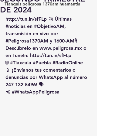
Tianguis peligrosa 1370am huamantla
DE 2024
http://tun.in/sfFLp
 📰 Últimas 
#noticias
 en 
#ObjetivoAM
, 
transmisión en vivo por 
#Peligrosa1370AM
 y 1600-AM🎙️ 
Descúbrelo en 
www.peligrosa.mx
 o 
en TuneIn: 
http://tun.in/sfFLp
🌐 
#Tlaxcala
#Puebla
#RadioOnline
📱 ¡Envíanos tus comentarios o 
denuncias por WhatsApp al número 
247 132 5496! 🗣️
📲 
#WhatsAppPeligrosa