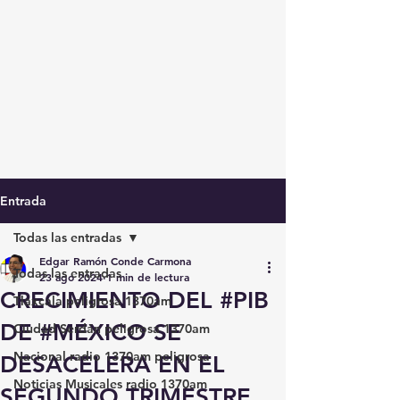
Entrada
Todas las entradas
Edgar Ramón Conde Carmona
Todas las entradas
23 ago 2024
1 min de lectura
CRECIMIENTO DEL #PIB
Tlaxcala peligrosa 1370am
DE #MÉXICO SE
Ciudad Serdán peligrosa 1370am
Nacional radio 1370am peligrosa
DESACELERA EN EL
Noticias Musicales radio 1370am
SEGUNDO TRIMESTRE