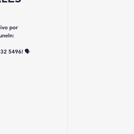
vivo por 
uneIn: 
32 5496! 🗣️