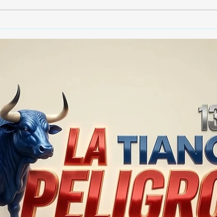
🚨🏛️ SECRETARIO DE
🚔
GOBIERNO ADMITE QUE
25 
TLAXCALA AÚN ENFRENTA
EN S
PROBLEMAS DE
SUP
SEGURIDAD ⚖️📊🚔
MILL