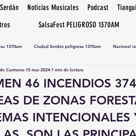
 Serdán
Noticias Musicales
Podcast
Tiangu
tros
SalsaFest PELIGROSO 1370AM
rosa 1370am
Ciudad Serdán peligrosa 1370am
Nacional r
de Carmona
15 mar 2024
1 min de lectura
Tianguis peligrosa 1370am huamantla
EN 46 INCENDIOS 374
EAS DE ZONAS FOREST
EMAS INTENCIONALES 
AS, SON LAS PRINCIP