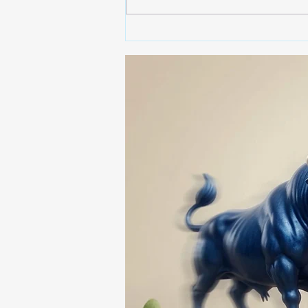
🚨🚔 CAPTURAN EN PUEBLA
A PRESUNTO
RESPONSABLE DE LA
DESAPARICIÓN DE UN
HOMBRE DE SAN PABLO
DEL MONTE ⚖️🔍