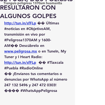
Tianguis peligrosa 1370am huamantla
RESULTARON CON
ALGUNOS GOLPES
http://tun.in/sfFLp
 �� Últimas 
#noticias
 en 
#ObjetivoAM
, 
transmisión en vivo por 
#Peligrosa1370AM
 y 1600-
AM��️ Descúbrelo en 
www.peligrosa.mx
 o en TuneIn, My 
Tuner y I Heart Radio: 
http://tun.in/sfFLp
  �� 
#Tlaxcala
#Puebla
#RadioOnline
�� ¡Envíanos tus comentarios o 
denuncias por WhatsApp al número 
247 132 5496 y 247 472 0303! 
��️�� 
#WhatsAppPeligrosa