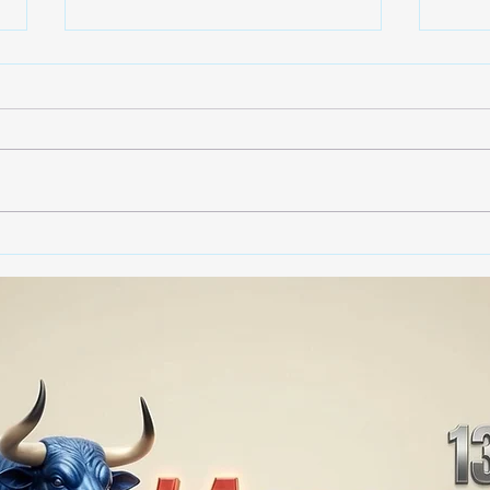
🚨🏛️ SECRETARIO DE
🚔
GOBIERNO ADMITE QUE
25 
TLAXCALA AÚN ENFRENTA
EN S
PROBLEMAS DE
SUP
SEGURIDAD ⚖️📊🚔
MILL