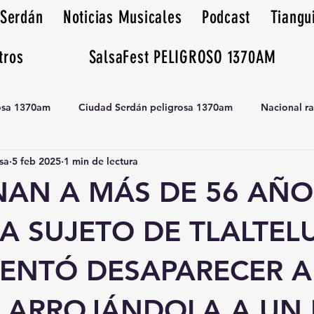
 Serdán
Noticias Musicales
Podcast
Tiangu
tros
SalsaFest PELIGROSO 1370AM
rosa 1370am
Ciudad Serdán peligrosa 1370am
Nacional r
sa
5 feb 2025
1 min de lectura
Tianguis peligrosa 1370am huamantla
AN A MÁS DE 56 AÑO
A SUJETO DE TLALTEL
TENTÓ DESAPARECER A
A ARROJÁNDOLA A UN 