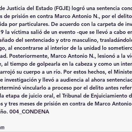
 de Justicia del Estado (FGJE) logró una sentencia con
s de prisión en contra Marco Antonio N., por el delito
da por particulares. De acuerdo con la carpeta de inve
9 la víctima salió de un evento -que se llevó a cabo e
ñado del sentenciado y otro masculino, trasladándolo
o, al encontrarse al interior de la unidad lo sometiero
rtad. Posteriormente, Marco Antonio N., lesionó a la v
 al tiempo de golpearla en la cabeza y como un inten
arrojó su cuerpo a un río. Por estos hechos, el Ministe
e investigación y llevó a audiencia al ahora sentencia
terminó vincularlo a proceso por el delito antes refer
a etapa de juicio oral, el Tribunal de Enjuiciamiento d
s y tres meses de prisión en contra de Marco Antonio
 daño. 004_CONDENA
0am