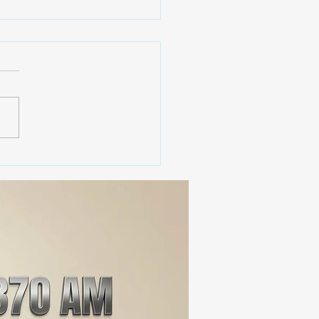
 SSC ASEGURA MÁS DE
MIL DOSIS DE DROGA
EIS MESES; SU VALOR
ERA LOS 100
ONES DE PESOS 💰⚖️🚨