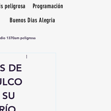
is peligrosa
Programación
Buenos Dias Alegria
adio 1370am peligrosa
S DE
ULCO
 SU
RÍO