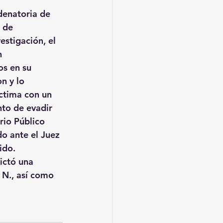
denatoria de 
 de 
stigación, el 
n 
s en su 
n y lo 
íctima con un 
to de evadir 
rio Público 
do ante el Juez 
ido. 
ictó una 
 N., así como 