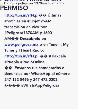
Tianguis peligrosa 1370am huamantla
PERMISO
http://tun.in/sfFLp
 �� Últimas 
#noticias
 en 
#ObjetivoAM
, 
transmisión en vivo por 
#Peligrosa1370AM
 y 1600-
AM��️ Descúbrelo en 
www.peligrosa.mx
 o en TuneIn, My 
Tuner y I Heart Radio: 
http://tun.in/sfFLp
  �� 
#Tlaxcala
#Puebla
#RadioOnline
�� ¡Envíanos tus comentarios o 
denuncias por WhatsApp al número 
247 132 5496 y 247 472 0303! 
��️�� 
#WhatsAppPeligrosa