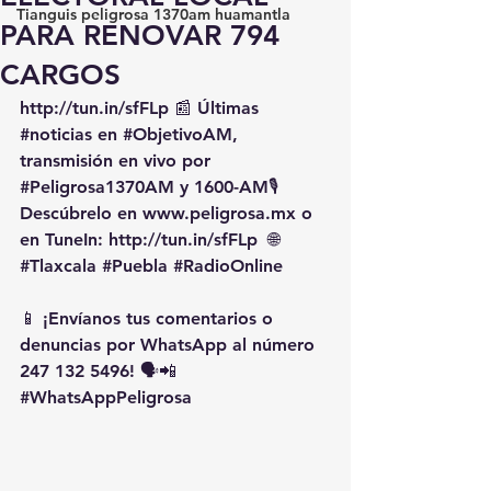
Tianguis peligrosa 1370am huamantla
PARA RENOVAR 794
CARGOS
http://tun.in/sfFLp
 📰 Últimas 
#noticias
 en 
#ObjetivoAM
, 
transmisión en vivo por 
#Peligrosa1370AM
 y 1600-AM🎙️ 
Descúbrelo en 
www.peligrosa.mx
 o 
en TuneIn: 
http://tun.in/sfFLp
  🌐 
#Tlaxcala
#Puebla
#RadioOnline
📱 ¡Envíanos tus comentarios o 
denuncias por WhatsApp al número 
247 132 5496! 🗣️📲 
#WhatsAppPeligrosa