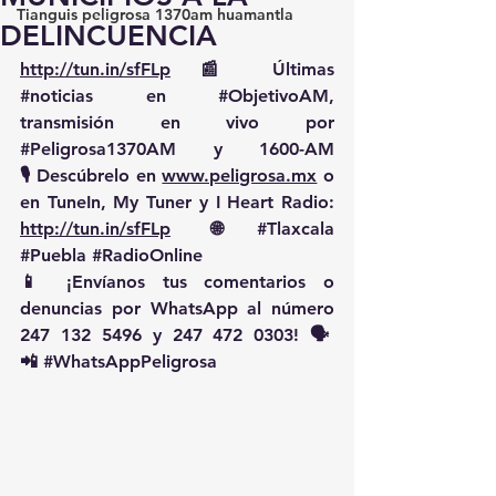
Tianguis peligrosa 1370am huamantla
DELINCUENCIA
http://tun.in/sfFLp
 📰 Últimas 
#noticias
 en 
#ObjetivoAM
, 
transmisión en vivo por 
#Peligrosa1370AM
 y 1600-AM
🎙️ Descúbrelo en 
www.peligrosa.mx
 o 
en TuneIn, My Tuner y I Heart Radio: 
http://tun.in/sfFLp
  🌐 
#Tlaxcala
#Puebla
#RadioOnline
📱 ¡Envíanos tus comentarios o 
denuncias por WhatsApp al número 
247 132 5496 y 247 472 0303! 🗣️
📲 
#WhatsAppPeligrosa