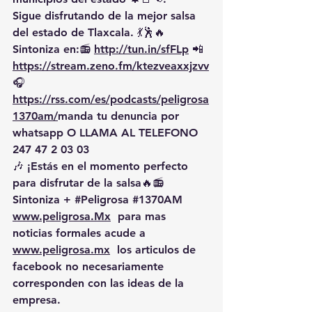
Sigue disfrutando de la mejor salsa 
del estado de Tlaxcala. 💃🕺🔥 
Sintoniza en:📻 
http://tun.in/sfFLp
 📲
https://
stream.zeno.fm/ktezveaxxjzvv
🎧
https://rss.com/es/podcasts/peligrosa
1370am/
manda
 tu denuncia por 
whatsapp O LLAMA AL TELEFONO 
247 47 2 03 03
🎶 ¡Estás en el momento perfecto 
para disfrutar de la salsa🔥📻 
Sintoniza + 
#Peligrosa
#1370AM
www.peligrosa.Mx
  para mas 
noticias formales acude a 
www.peligrosa.mx
  los articulos de 
facebook no necesariamente 
corresponden con las ideas de la 
empresa.