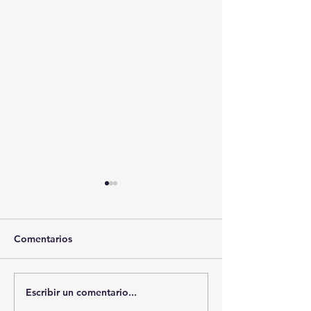
Comentarios
Escribir un comentario...
🚨🏛️ SECRETARIO DE
🚔💊 SSC ASEG