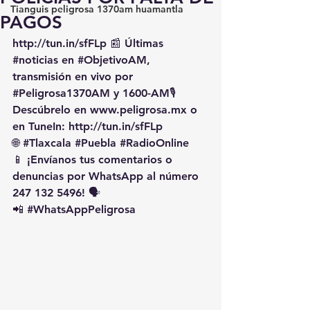
Tianguis peligrosa 1370am huamantla
PAGOS
http://tun.in/sfFLp
 📰 Últimas 
#noticias
 en 
#ObjetivoAM
, 
transmisión en vivo por 
#Peligrosa1370AM
 y 1600-AM🎙️ 
Descúbrelo en 
www.peligrosa.mx
 o 
en TuneIn: 
http://tun.in/sfFLp
🌐 
#Tlaxcala
#Puebla
#RadioOnline
📱 ¡Envíanos tus comentarios o 
denuncias por WhatsApp al número 
247 132 5496! 🗣️
📲 
#WhatsAppPeligrosa