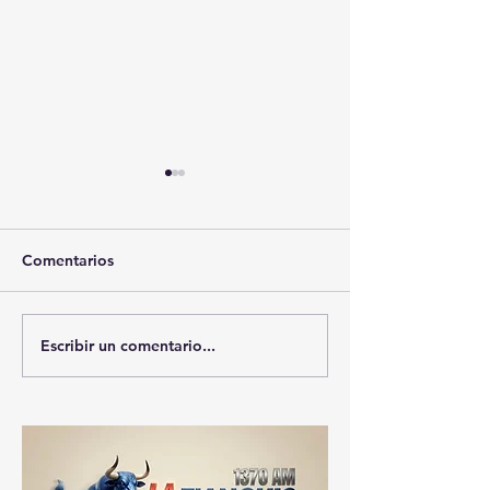
Comentarios
Escribir un comentario...
🚨🔥 “DEL PALACIO AL
MATACHINES D
SÓTANO… ¡LAS
PODER: EL VO
ENCUESTAS YA
QUE “NO VE 
REVENTARON EN
PERO TODO LO
TLAXCALA!” 🔥🚨
🚨