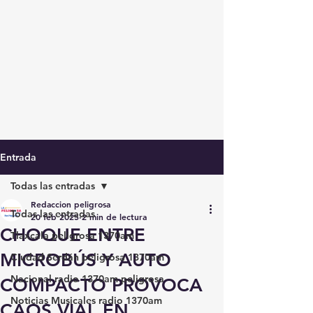
Entrada
Todas las entradas
Redaccion peligrosa
Todas las entradas
20 feb 2025
2 min de lectura
CHOQUE ENTRE
Tlaxcala peligrosa 1370am
MICROBÚS Y AUTO
Ciudad Serdán peligrosa 1370am
Nacional radio 1370am peligrosa
COMPACTO PROVOCA
Noticias Musicales radio 1370am
CAOS VIAL EN