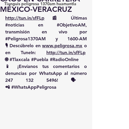
Tianguis peligrosa 1370am huamantla
MÉXICO-VERACRUZ
http://tun.in/sfFLp
 📰 Últimas 
#noticias
 en 
#ObjetivoAM
, 
transmisión en vivo por 
#Peligrosa1370AM
 y 1600-AM
🎙️ Descúbrelo en 
www.peligrosa.mx
 o 
en TuneIn: 
http://tun.in/sfFLp
🌐 
#Tlaxcala
#Puebla
#RadioOnline
📱 ¡Envíanos tus comentarios o 
denuncias por WhatsApp al número 
247 132 5496! 🗣️
📲 
#WhatsAppPeligrosa