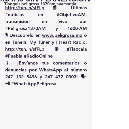
Tianguis peligrosa 1370am huamantla
http://tun.in/sfFLp
 📰 Últimas 
#noticias
 en 
#ObjetivoAM
, 
transmisión en vivo por 
#Peligrosa1370AM
 y 1600-AM
🎙️ Descúbrelo en 
www.peligrosa.mx
 o 
en TuneIn, My Tuner y I Heart Radio: 
http://tun.in/sfFLp
  🌐 
#Tlaxcala
#Puebla
#RadioOnline
📱 ¡Envíanos tus comentarios o 
denuncias por WhatsApp al número 
247 132 5496 y 247 472 0303! 🗣️
📲 
#WhatsAppPeligrosa