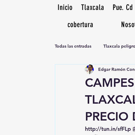
Inicio
Tlaxcala
Pue. Cd
cobertura
Noso
Todas las entradas
Tlaxcala pelig
Edgar Ramón Con
Noticias Musicales radio 1370am
CAMPES
TLAXCAL
PRECIO 
http://tun.in/sfFLp
 