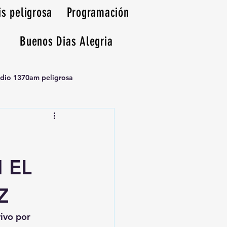
is peligrosa
Programación
Buenos Dias Alegria
adio 1370am peligrosa
 EL
Z
vivo por 