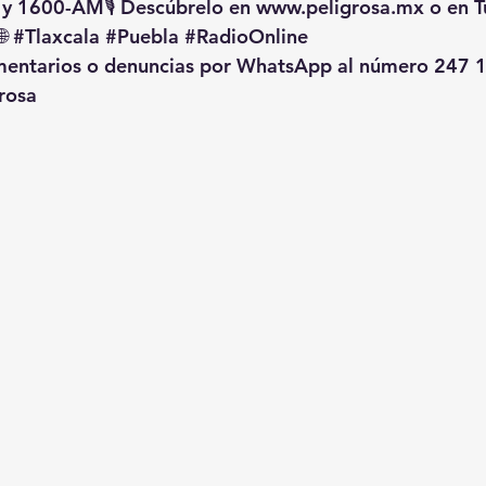
 y 1600-AM🎙️ Descúbrelo en 
www.peligrosa.mx
 o en T
🌐 
#Tlaxcala
#Puebla
#RadioOnline
omentarios o denuncias por WhatsApp al número 247 1
rosa