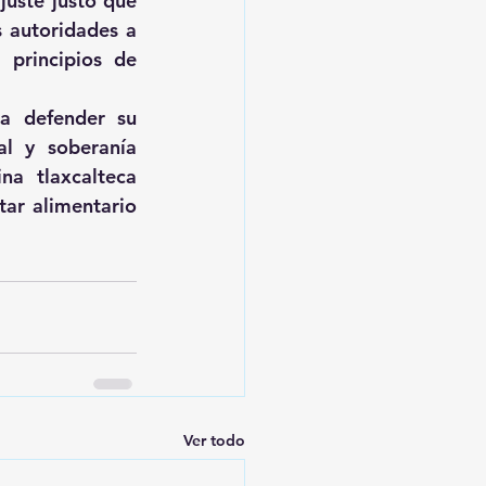
uste justo que 
 autoridades a 
principios de 
a defender su 
l y soberanía 
a tlaxcalteca 
ar alimentario 
Ver todo