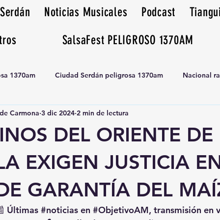
 Serdán
Noticias Musicales
Podcast
Tiangu
tros
SalsaFest PELIGROSO 1370AM
rosa 1370am
Ciudad Serdán peligrosa 1370am
Nacional r
de Carmona
3 dic 2024
2 min de lectura
Tianguis peligrosa 1370am huamantla
INOS DEL ORIENTE DE
A EXIGEN JUSTICIA EN
DE GARANTÍA DEL MAÍ
📰 Últimas 
#noticias
 en 
#ObjetivoAM
, transmisión en 