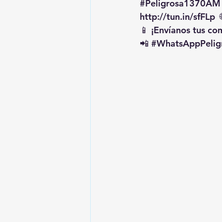
#Peligrosa1370AM
http://tun.in/sfFLp
  
📱 ¡Envíanos tus c
📲 
#WhatsAppPelig