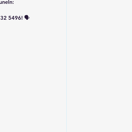
uneIn: 
32 5496! 🗣️