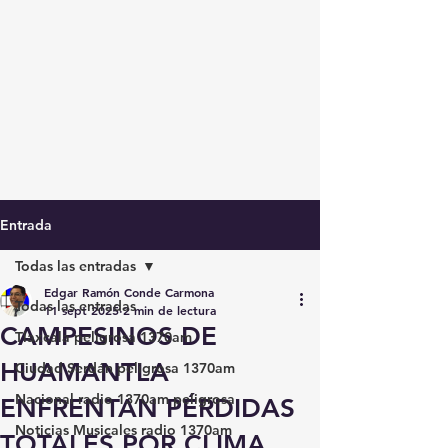
Entrada
Todas las entradas
Edgar Ramón Conde Carmona
Todas las entradas
11 sept 2025
2 min de lectura
CAMPESINOS DE
Tlaxcala peligrosa 1370am
HUAMANTLA
Ciudad Serdán peligrosa 1370am
Nacional radio 1370am peligrosa
ENFRENTAN PÉRDIDAS
Noticias Musicales radio 1370am
TOTALES POR CLIMA