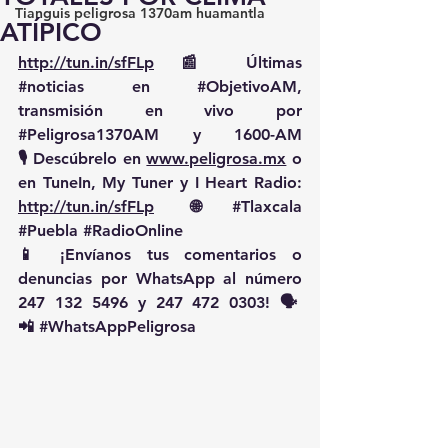
Tianguis peligrosa 1370am huamantla
ATÍPICO
http://tun.in/sfFLp
 📰 Últimas 
#noticias
 en 
#ObjetivoAM
, 
transmisión en vivo por 
#Peligrosa1370AM
 y 1600-AM
🎙️ Descúbrelo en 
www.peligrosa.mx
 o 
en TuneIn, My Tuner y I Heart Radio: 
http://tun.in/sfFLp
  🌐 
#Tlaxcala
#Puebla
#RadioOnline
📱 ¡Envíanos tus comentarios o 
denuncias por WhatsApp al número 
247 132 5496 y 247 472 0303! 🗣️
📲 
#WhatsAppPeligrosa